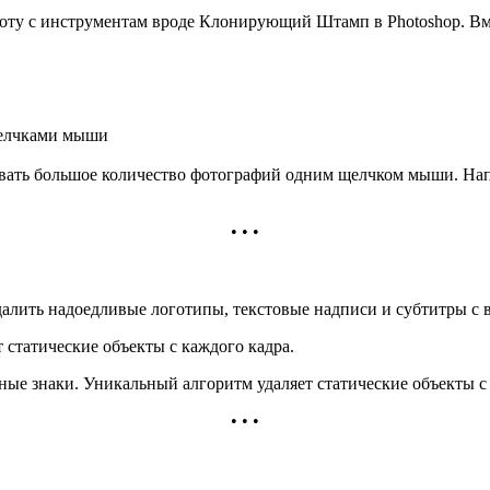
ту с инструментам вроде Клонирующий Штамп в Photoshop. Вмес
щелчками мыши
вать большое количество фотографий одним щелчком мыши. Напр
• • •
далить надоедливые логотипы, текстовые надписи и субтитры с 
т статические объекты с каждого кадра.
ные знаки. Уникальный алгоритм удаляет статические объекты с
• • •