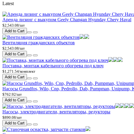
Latest
Аренда лизинг с выкупом Geely Changan Hyunday Chery Haval
$2,543.08/шт
Add to Cart
Вентиляция гражданских объектов
$2,543.08/шт
Add to Cart
Поставка, монтаж кабельного обогрева под ключ
$1,271.54/комплект
Add to Cart
Насосы Grundfos, Wilo, Cnp, Pedrollo, Dab, Pumpman, Unipump, 
$762.92/шт
Add to Cart
Насосы, электродвигатели, вентиляторы, редукторы
$890.08/шт
Add to Cart