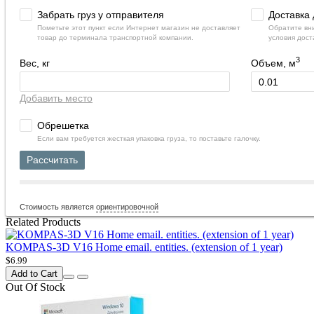
Забрать груз у отправителя
Доставка 
Пометьте этот пункт если Интернет магазин не доставляет
Обратите вни
товар до терминала транспортной компании.
условия дост
3
Вес, кг
Объем, м
Добавить место
Обрешетка
Если вам требуется жесткая упаковка груза, то поставьте галочку.
Рассчитать
Стоимость является
ориентировочной
Related Products
KOMPAS-3D V16 Home email. entities. (extension of 1 year)
$6.99
Add to Cart
Out Of Stock