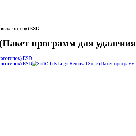
ния логотипов) ESD
e (Пакет программ для удалени