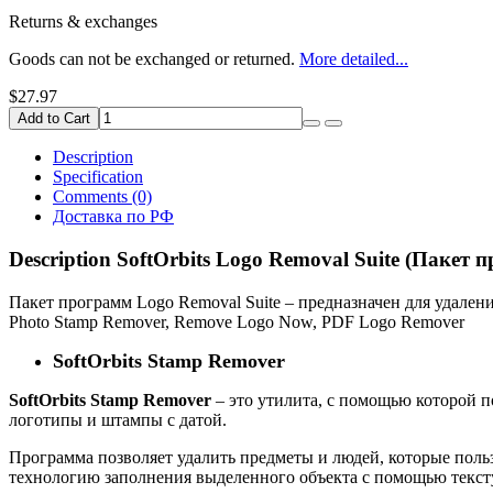
Returns & exchanges
Goods can not be exchanged or returned.
More detailed...
$27.97
Add to Cart
Description
Specification
Comments (0)
Доставка по РФ
Description SoftOrbits Logo Removal Suite (Пакет
Пакет программ Logo Removal Suite – предназначен для удален
Photo Stamp Remover, Remove Logo Now, PDF Logo Remover
SoftOrbits Stamp Remover
SoftOrbits Stamp Remover
– это утилита, с помощью которой п
логотипы и штампы с датой.
Программа позволяет удалить предметы и людей, которые польз
технологию заполнения выделенного объекта с помощью тексту