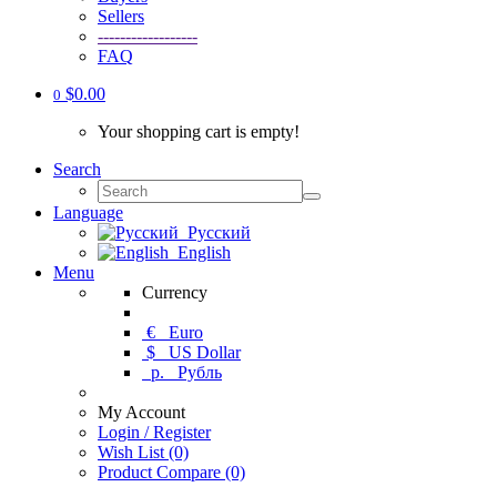
Sellers
------------------
FAQ
$0.00
0
Your shopping cart is empty!
Search
Language
Русский
English
Menu
Currency
€
Euro
$
US Dollar
р.
Рубль
My Account
Login / Register
Wish List (0)
Product Compare (0)