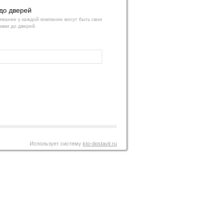
до дверей
мание у каждой компании могут быть свои
авки до дверей.
Использует систему
kto-dostavit.ru