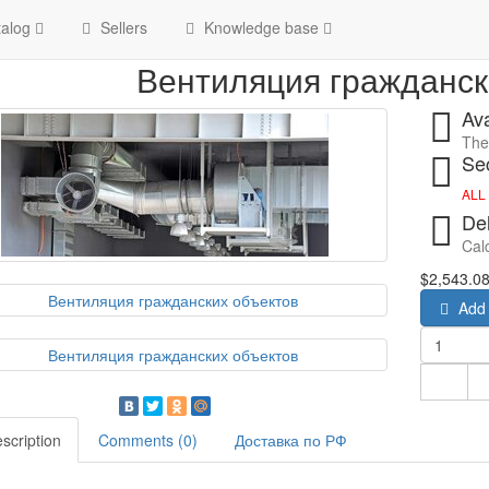
Home
Вентиляция гражданских
alog
Sellers
Knowledge base
Вентиляция гражданск
Ava
The 
Sec
ALL
Del
Calc
$2,543.0
Add 
scription
Comments (0)
Доставка по РФ