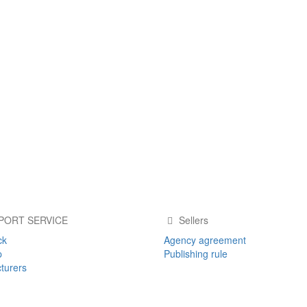
PORT SERVICE
Sellers
ck
Agency agreement
p
Publishing rule
turers