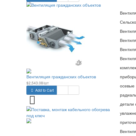
Вентиля
Сельско
Вентил
Вентил
Вентил
Вентил
комплек
Вентиляция гражданских объектов
приборы
$2,543.08/шт
осевые 
Add to Cart
радиал
детали 
увлажне
приточн
Вентиля