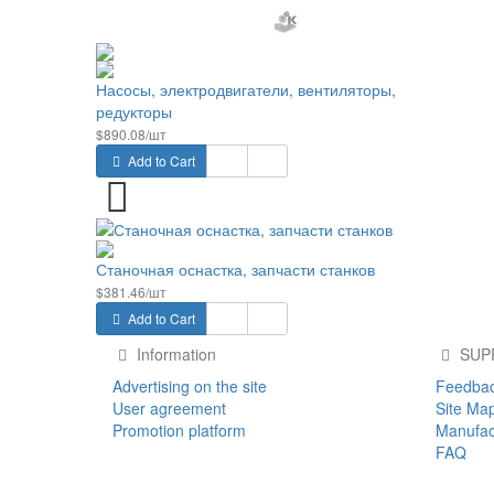
Насосы, электродвигатели, вентиляторы,
редукторы
$890.08/шт
Add to Cart
Станочная оснастка, запчасти станков
$381.46/шт
Add to Cart
Information
SUP
Advertising on the site
Feedba
User agreement
Site Ma
Promotion platform
Manufac
FAQ