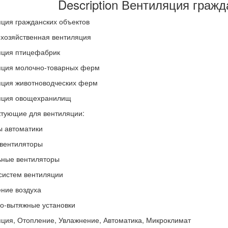
Description Вентиляция гражд
ция гражданских объектов
хозяйственная вентиляция
яция птицефабрик
яция молочно-товарных ферм
яция животноводческих ферм
яция овощехранилищ
тующие для вентиляции:
 автоматики
вентиляторы
ьные вентиляторы
систем вентиляции
ние воздуха
о-вытяжные установки
ция, Отопление, Увлажнение, Автоматика, Микроклимат