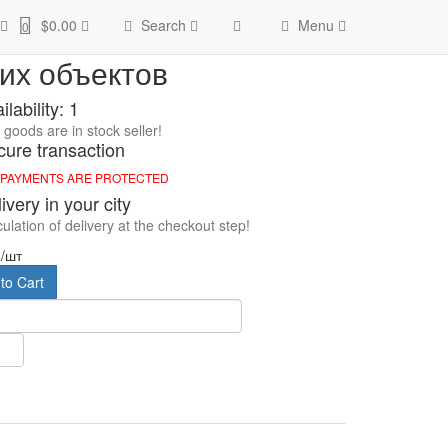
 объектов
$0.00
Search
Menu
0
их объектов
ilability: 1
goods are in stock seller!
ure transaction
 PAYMENTS ARE PROTECTED
ivery in your city
ulation of delivery at the checkout step!
8
/шт
to Cart