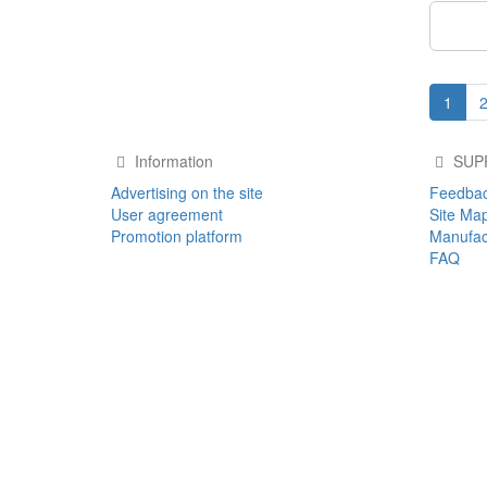
S
1
Information
SUP
Advertising on the site
Feedba
User agreement
Site Ma
Promotion platform
Manufac
FAQ