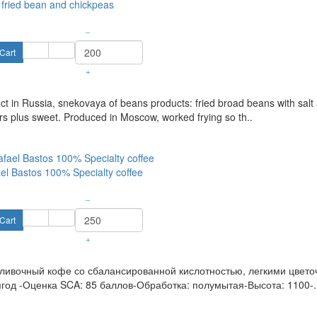
 fried bean and chickpeas
–
Cart
+
t in Russia, snekovaya of beans products: fried broad beans with salt a
ors plus sweet. Produced in Moscow, worked frying so th..
ael Bastos 100% Specialty coffee
–
Cart
+
ливочный кофе со сбалансированной кислотностью, легкими цветоч
год -Оценка SCA: 85 баллов-Обработка: полумытая-Высота: 1100-.