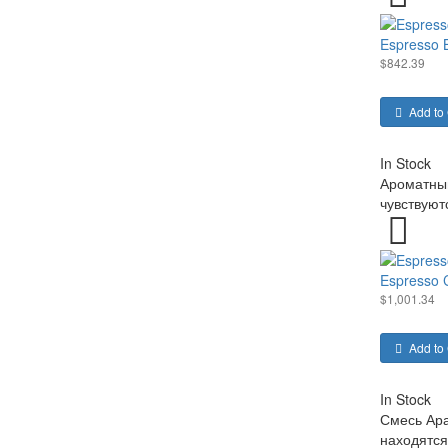
Espresso B
$842.39
Add to 
In Stock
Ароматный
чувствуют
Espresso 
$1,001.34
Add to 
In Stock
Смесь Ара
находятся