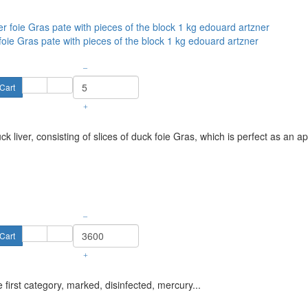
 foie Gras pate with pieces of the block 1 kg edouard artzner
–
Cart
+
ck liver, consisting of slices of duck foie Gras, which is perfect as an ap
–
Cart
+
 first category, marked, disinfected, mercury...