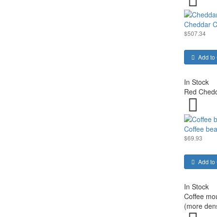
Cheddar 
$507.34
Add to 
In Stock
Red Chedda
Coffee b
$69.93
Add to 
In Stock
Coffee mou
(more dens