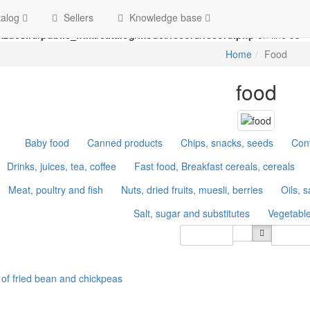
Swap the parameters in
/home/g/groza707/kupimzdes.ru/public_html/
alog
Sellers
Knowledge base
n
/home/g/groza707/kupimzdes.ru/public_html/catalog/model/recor
zdes.ru/public_html/catalog/model/record/record.php
on line
95
Home
Food
food
Baby food
Canned products
Chips, snacks, seeds
Conf
Drinks, juices, tea, coffee
Fast food, Breakfast cereals, cereals
Meat, poultry and fish
Nuts, dried fruits, muesli, berries
Oils, 
Salt, sugar and substitutes
Vegetable
Sort By
Show:
1