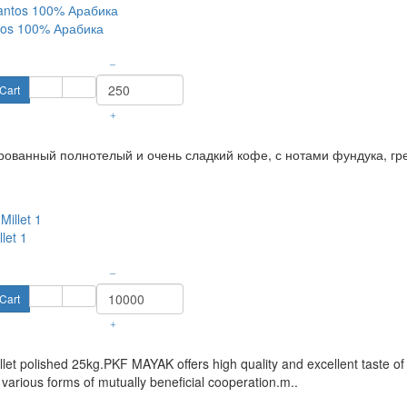
ntos 100% Арабика
–
Cart
+
ованный полнотелый и очень сладкий кофе, с нотами фундука, грец
let 1
–
Cart
+
llet polished 25kg.PKF MAYAK offers high quality and excellent taste of
 various forms of mutually beneficial cooperation.m..