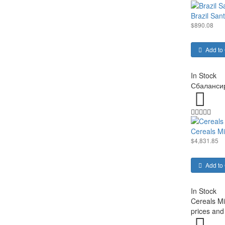
Brazil Sa
$890.08
Add to 
In Stock
Сбалансир
Cereals Mil
$4,831.85
Add to 
In Stock
Cereals Mi
prices and