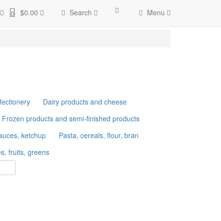
catalog/model/record/record.php
on line
87
Warning
: count():
$0.00
Search
Menu
0
d/record.php
on line
94
Unknown
: implode(): Passing glue string after
ectionery
Dairy products and cheese
Frozen products and semi-finished products
sauces, ketchup
Pasta, cereals, flour, bran
s, fruits, greens
2