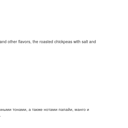
nd other flavors, the roasted chickpeas with salt and
ными тонами, а также нотами папайи, манго и
.