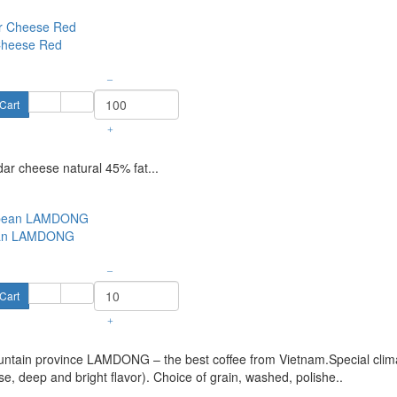
Cheese Red
–
Cart
+
r cheese natural 45% fat...
ean LAMDONG
–
Cart
+
ntain province LAMDONG – the best coffee from Vietnam.Special clima
e, deep and bright flavor). Choice of grain, washed, polishe..