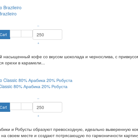
razileiro
–
Cart
+
 насыщенный кофе со вкусом шоколада и чернослива, с привкусом
ся орехи в карамели...
Classic 80% Арабика 20% Робуста
–
Cart
+
бики и Робусты образуют превосходную, идеально выверенную ком
 на своем месте и создают потрясающую по гармоничности картин