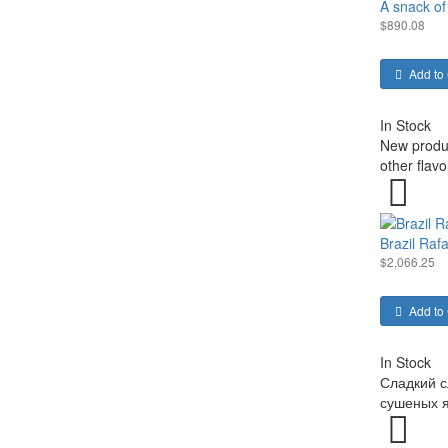
A snack of
$890.08
Add to 
In Stock
New produc
other flav
Brazil Raf
$2,066.25
Add to 
In Stock
Сладкий с
сушеных я