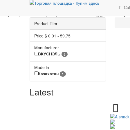
Unknown
: implode(): Passing glue string after array is deprecated. 
Cat
Parameter must be an array or an object that implements Countable i
array is deprecated. Swap the parameters in
/home/g/groza707/kupim
Product filter
Price $
0.01
-
59.75
Manufacturer
ВКУСНЭЛЬ
5
Made in
Казахстан
1
Latest