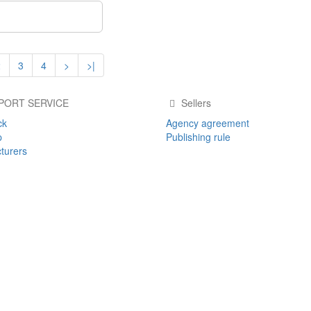
how more items
2
3
4
>
>|
PORT SERVICE
Sellers
ck
Agency agreement
p
Publishing rule
turers