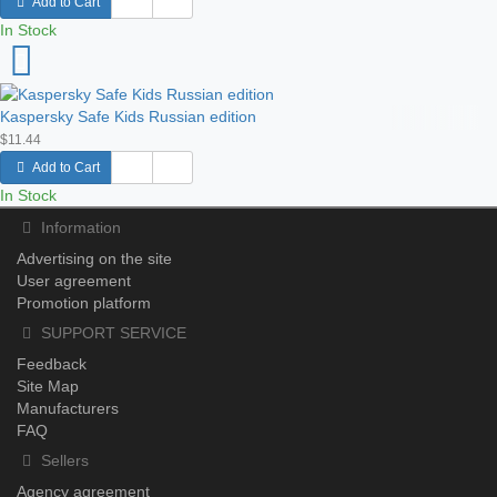
Add to Cart
In Stock
Kaspersky Safe Kids Russian edition
$11.44
Add to Cart
In Stock
Information
Advertising on the site
User agreement
Promotion platform
SUPPORT SERVICE
Feedback
Site Map
Manufacturers
FAQ
Sellers
Agency agreement