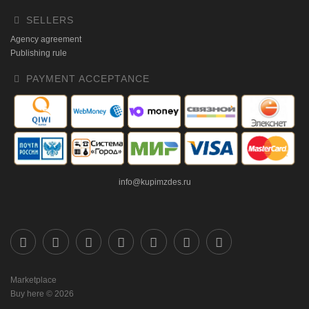
SELLERS
Agency agreement
Publishing rule
PAYMENT ACCEPTANCE
info@kupimzdes.ru
Marketplace
Buy here © 2026