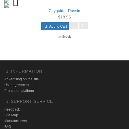
Cityguide. Russia
$18.95
Add to Cart
In Stock
INFORMATION
Advertising on the site
User agreement
Promotion platform
SUPPORT SERVICE
Feedback
Site Map
Manufacturers
FAQ