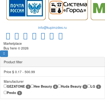
info@kupimzdes.ru
Marketplace
Buy here © 2026
Product filter
Price $
0.17
-
500.99
Manufacturer
GEZATONE
Hee Beauty
Huda Beauty
LG
1
4
1
1
Predo
1