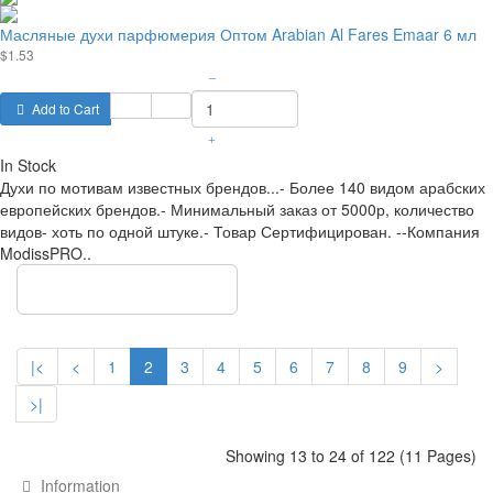
Масляные духи парфюмерия Оптом Arabian Al Fares Emaar 6 мл
$1.53
–
Add to Cart
+
In Stock
Духи по мотивам известных брендов...- Более 140 видом арабских
европейских брендов.- Минимальный заказ от 5000р, количество
видов- хоть по одной штуке.- Товар Сертифицирован. --Компания
ModissPRO..
Show more items
|<
<
1
2
3
4
5
6
7
8
9
>
>|
Showing 13 to 24 of 122 (11 Pages)
Information