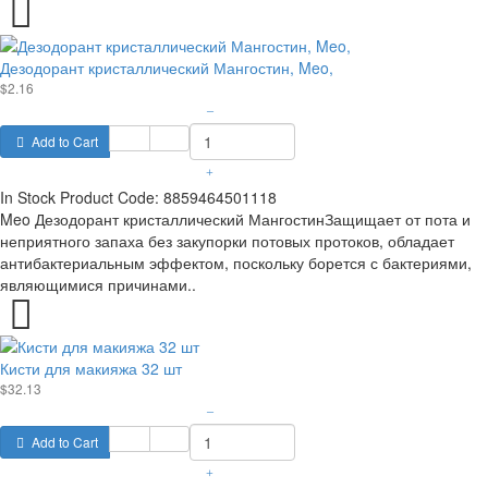
Дезодорант кристаллический Мангостин, Meo,
$2.16
–
Add to Cart
+
In Stock
Product Code:
8859464501118
Meo Дезодорант кристаллический МангостинЗащищает от пота и
неприятного запаха без закупорки потовых протоков, обладает
антибактериальным эффектом, поскольку борется с бактериями,
являющимися причинами..
Кисти для макияжа 32 шт
$32.13
–
Add to Cart
+