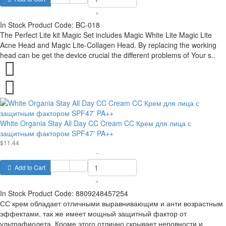
+
In Stock
Product Code:
BC-018
The Perfect Lite kit Magic Set includes Magic White Lite Magic Lite
Acne Head and Magic Lite-Collagen Head. By replacing the working
head can be get the device crucial the different problems of Your s..
White Organia Stay All Day CC Cream CC Крем для лица с
защитным фактором SPF47' PA++
$11.44
–
Add to Cart
+
In Stock
Product Code:
8809248457254
СС крем обладает отличными выравнивающим и анти возрастным
эффектами, так же имеет мощный защитный фактор от
ультрафиолета. Кроме этого отлично скрывает неровности и