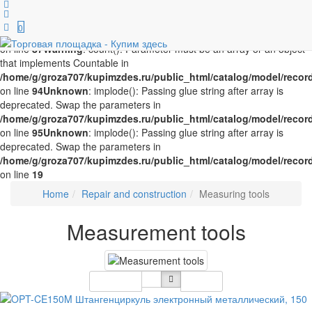
Unknown
: implode(): Passing glue string after array is deprecated.
Swap the parameters in
0
/home/g/groza707/kupimzdes.ru/public_html/catalog/model/recor
on line
87
Warning
: count(): Parameter must be an array or an object
that implements Countable in
/home/g/groza707/kupimzdes.ru/public_html/catalog/model/recor
on line
94
Unknown
: implode(): Passing glue string after array is
deprecated. Swap the parameters in
/home/g/groza707/kupimzdes.ru/public_html/catalog/model/recor
on line
95
Unknown
: implode(): Passing glue string after array is
deprecated. Swap the parameters in
/home/g/groza707/kupimzdes.ru/public_html/catalog/model/recor
on line
19
Home
Repair and construction
Measuring tools
Measurement tools
Sort By
12