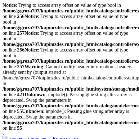
Notice
: Trying to access array offset on value of type bool in
/home/g/groza707/kupimzdes.ru/public_html/catalog/controller/
on line
256
Notice
: Trying to access array offset on value of type
bool in
/home/g/groza707/kupimzdes.ru/public_html/catalog/controller/
on line
257
Notice
: Trying to access array offset on value of type
bool in
/home/g/groza707/kupimzdes.ru/public_html/catalog/controller/
on line
256
Notice
: Trying to access array offset on value of type
bool in
/home/g/groza707/kupimzdes.ru/public_html/catalog/controller/
on line
257
Warning
: Cannot modify header information - headers
already sent by (output started at
/home/g/groza707/kupimzdes.ru/public_html/catalog/controller/startup
in
/home/g/groza707/kupimzdes.ru/public_html/system/storage/modif
on line
421
Unknown
: implode(): Passing glue string after array is
deprecated. Swap the parameters in
/home/g/groza707/kupimzdes.ru/public_html/catalog/model/reco
on line
55
Unknown
: implode(): Passing glue string after array is
deprecated. Swap the parameters in
/home/g/groza707/kupimzdes.ru/public_html/catalog/model/reco
on line
55
0