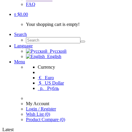
FAQ
$0.00
0
Your shopping cart is empty!
Search
Language
Русский
English
Menu
Currency
€
Euro
$
US Dollar
р.
Рубль
My Account
Login / Register
Wish List (0)
Product Compare (0)
Latest