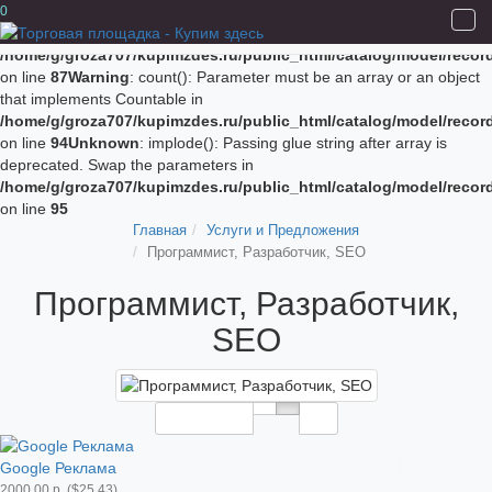
Unknown
: implode(): Passing glue string after array is deprecated.
0
Swap the parameters in
/home/g/groza707/kupimzdes.ru/public_html/catalog/model/recor
on line
87
Warning
: count(): Parameter must be an array or an object
that implements Countable in
/home/g/groza707/kupimzdes.ru/public_html/catalog/model/recor
on line
94
Unknown
: implode(): Passing glue string after array is
deprecated. Swap the parameters in
/home/g/groza707/kupimzdes.ru/public_html/catalog/model/recor
on line
95
Главная
Услуги и Предложения
Программист, Разработчик, SEO
Программист, Разработчик,
SEO
Сортировка
12
Google Реклама
2000.00 р. ($25.43)