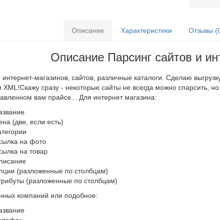
Описание
Характеристики
Отзывы (
Описание Парсинг сайтов и ин
 интернет-магазинов, сайтов, различные каталоги. Сделаю выгрузк
 и XML!Скажу сразу - некоторые сайты не всегда можно спарсить, н
авленном вам прайсе... Для интернет магазина:
азвание
ена (две, если есть)
атегории
сылка на фото
сылка на товар
писание
пции (разложенные по столбцам)
трибуты (разложенные по столбцам)
нных компаний или подобное:
азвание