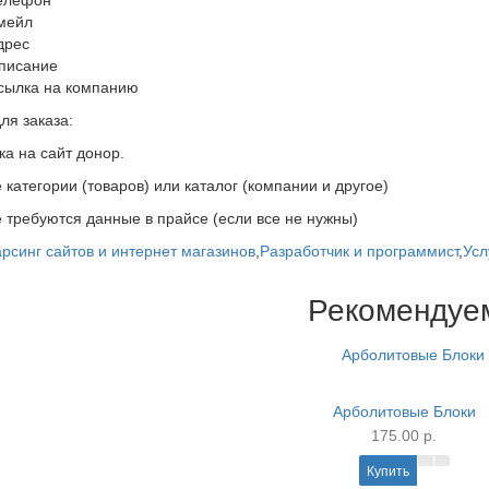
елефон
мейл
дрес
писание
сылка на компанию
ля заказа:
ка на сайт донор.
е категории (товаров) или каталог (компании и другое)
е требуются данные в прайсе (если все не нужны)
рсинг сайтов и интернет магазинов
,
Разработчик и программист
,
Усл
Рекомендуе
Арболитовые Блоки
175.00 р.
Купить