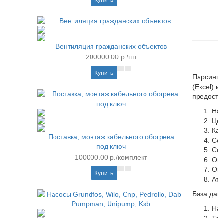
Купить
Вентиляция гражданских объектов
200000.00 р./шт
Купить
Парсинг
(Excel)
предост
Н
Ц
К
Поставка, монтаж кабельного обогрева
С
под ключ
С
100000.00 р./комплект
О
О
Купить
А
База да
Н