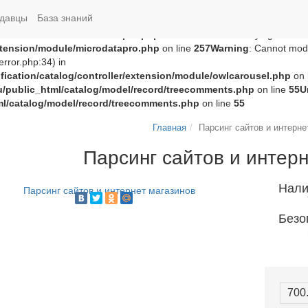
groza707/kupimzdes.ru/public_html/catalog/controller/extension
давцы
База знаний
c_html/catalog/controller/extension/module/microdatapro.php
on 
extension/module/microdatapro.php
on line
256
Notice
: Trying to acce
extension/module/microdatapro.php
on line
257
Warning
: Cannot modi
rror.php:34) in
ication/catalog/controller/extension/module/owlcarousel.php
on 
u/public_html/catalog/model/record/treecomments.php
on line
55
U
ml/catalog/model/record/treecomments.php
on line
55
Главная
Парсинг сайтов и интерне
Парсинг сайтов и интер
Нали
Безо
700.