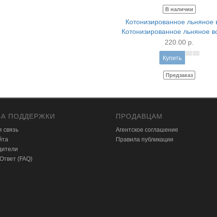
В наличии
Котонизированное льняное в
220.00 р.
Купить
Предзаказ
А ПОДДЕРЖКИ
ПРОДАВЦАМ
 связь
Агентское соглашение
йта
Правила публикации
дители
 Ответ (FAQ)