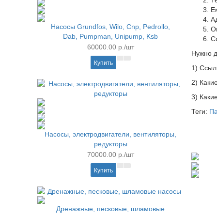
Т
Е
А
Насосы Grundfos, Wilo, Cnp, Pedrollo,
О
Dab, Pumpman, Unipump, Ksb
С
60000.00 р./шт
Нужно д
Купить
1) Ссыл
2) Каки
3) Каки
Теги:
Па
Насосы, электродвигатели, вентиляторы,
редукторы
70000.00 р./шт
Купить
Дренажные, песковые, шламовые