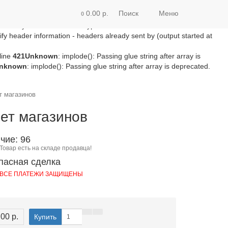
/module/microdatapro.php
on line
256
Notice
: Trying to access array
0.00 р.
Поиск
Меню
0
line
257
Notice
: Trying to access array offset on value of type bool in
ss array offset on value of type bool in
fy header information - headers already sent by (output started at
line
421
Unknown
: implode(): Passing glue string after array is
nknown
: implode(): Passing glue string after array is deprecated.
т магазинов
нет магазинов
чие: 96
Товар есть на складе продавца!
пасная сделка
ВСЕ ПЛАТЕЖИ ЗАЩИЩЕНЫ
00 р.
Купить