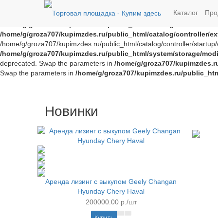
Notice
: Trying to access array offset on value of type bool in
/home/g/
Каталог
Про
offset on value of type bool in
/home/g/groza707/kupimzdes.ru/publi
/home/g/groza707/kupimzdes.ru/public_html/catalog/controller/
/home/g/groza707/kupimzdes.ru/public_html/catalog/controller/
/home/g/groza707/kupimzdes.ru/public_html/catalog/controller/startup/e
/home/g/groza707/kupimzdes.ru/public_html/system/storage/modif
deprecated. Swap the parameters in
/home/g/groza707/kupimzdes.r
Swap the parameters in
/home/g/groza707/kupimzdes.ru/public_ht
Новинки
Аренда лизинг с выкупом Geely Changan
Hyunday Chery Haval
200000.00 р./шт