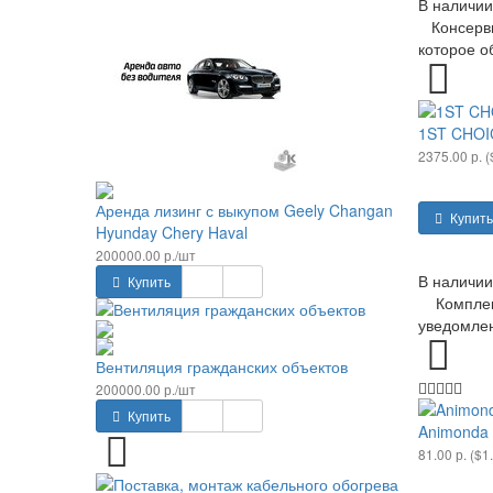
В наличии
Консерви
которое о
1ST CHOIC
2375.00 р. (
Аренда лизинг с выкупом Geely Changan
Купить
Hyunday Chery Haval
200000.00 р./шт
В наличии
Купить
Комплекта
уведомлен
Вентиляция гражданских объектов
200000.00 р./шт
Купить
Animonda 
81.00 р. ($1