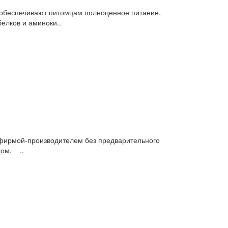
обеспечивают питомцам полноценное питание,
елков и аминоки..
фирмой-производителем без предварительного
том. ..