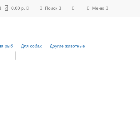
0.00 р.
Поиск
Меню
0
ля рыб
Для собак
Другие животные
о:
12