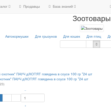
Главная
Зоотовары
талог
Продавцы
База знаний
Зоотовары
Автокормушки
Для грызунов
Для кошек
Для птиц
Д
Сортировка
Кол-в
хотник" ПАУЧ д/КОТЯТ говядина в соусе 100 гр *24 шт
.23)
–
+