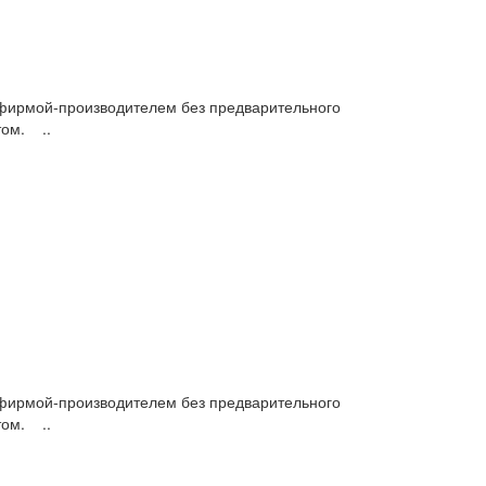
фирмой-производителем без предварительного
том. ..
фирмой-производителем без предварительного
том. ..