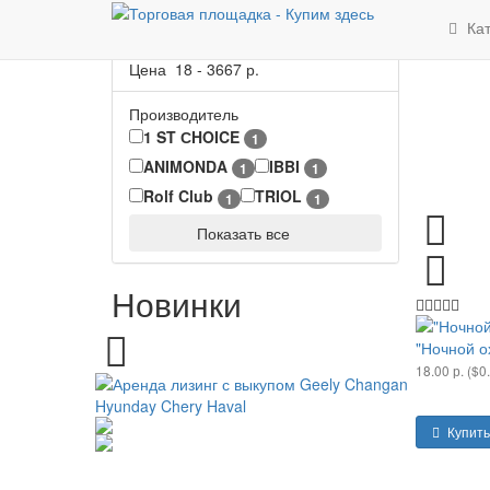
Параметры
Ка
Цена
18
-
3667
р.
Производитель
1 ST СHOICE
1
ANIMONDA
IBBI
1
1
Rolf Club
TRIOL
1
1
Показать все
Новинки
"Ночной о
18.00 р. ($0
Купить