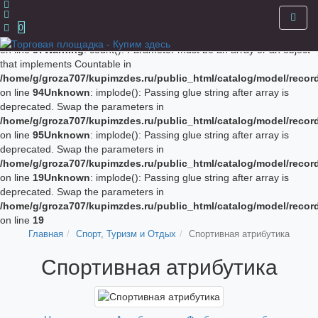
Unknown
: implode(): Passing glue string after array is deprecated.
Swap the parameters in
0
/home/g/groza707/kupimzdes.ru/public_html/catalog/model/recor
on line
87
Warning
: count(): Parameter must be an array or an object
that implements Countable in
/home/g/groza707/kupimzdes.ru/public_html/catalog/model/recor
on line
94
Unknown
: implode(): Passing glue string after array is
deprecated. Swap the parameters in
/home/g/groza707/kupimzdes.ru/public_html/catalog/model/recor
on line
95
Unknown
: implode(): Passing glue string after array is
deprecated. Swap the parameters in
/home/g/groza707/kupimzdes.ru/public_html/catalog/model/recor
on line
19
Unknown
: implode(): Passing glue string after array is
deprecated. Swap the parameters in
/home/g/groza707/kupimzdes.ru/public_html/catalog/model/recor
on line
19
Главная
Спорт, Туризм и Отдых
Спортивная атрибутика
Спортивная атрибутика