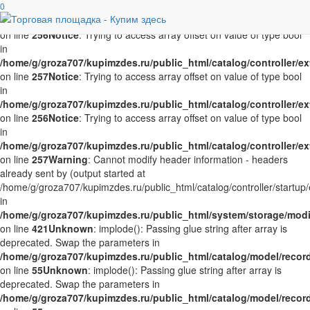
Notice
0
: Trying to access array offset on value of type bool in
/home/g/groza707/kupimzdes.ru/public_html/catalog/controller/
on line
256
Notice
: Trying to access array offset on value of type bool
in
/home/g/groza707/kupimzdes.ru/public_html/catalog/controller/
on line
257
Notice
: Trying to access array offset on value of type bool
in
/home/g/groza707/kupimzdes.ru/public_html/catalog/controller/
on line
256
Notice
: Trying to access array offset on value of type bool
in
/home/g/groza707/kupimzdes.ru/public_html/catalog/controller/
on line
257
Warning
: Cannot modify header information - headers
already sent by (output started at
/home/g/groza707/kupimzdes.ru/public_html/catalog/controller/startup/
in
/home/g/groza707/kupimzdes.ru/public_html/system/storage/modif
on line
421
Unknown
: implode(): Passing glue string after array is
deprecated. Swap the parameters in
/home/g/groza707/kupimzdes.ru/public_html/catalog/model/reco
on line
55
Unknown
: implode(): Passing glue string after array is
deprecated. Swap the parameters in
/home/g/groza707/kupimzdes.ru/public_html/catalog/model/reco