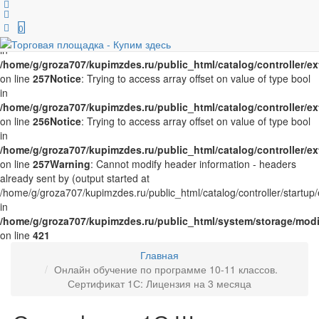
Notice
: Trying to access array offset on value of type bool in
/home/g/groza707/kupimzdes.ru/public_html/catalog/controller/
0
on line
256
Notice
: Trying to access array offset on value of type bool
in
/home/g/groza707/kupimzdes.ru/public_html/catalog/controller/
on line
257
Notice
: Trying to access array offset on value of type bool
in
/home/g/groza707/kupimzdes.ru/public_html/catalog/controller/
on line
256
Notice
: Trying to access array offset on value of type bool
in
/home/g/groza707/kupimzdes.ru/public_html/catalog/controller/
on line
257
Warning
: Cannot modify header information - headers
already sent by (output started at
/home/g/groza707/kupimzdes.ru/public_html/catalog/controller/startup/
in
/home/g/groza707/kupimzdes.ru/public_html/system/storage/modif
on line
421
Главная
Онлайн обучение по программе 10-11 классов.
Сертификат 1С: Лицензия на 3 месяца