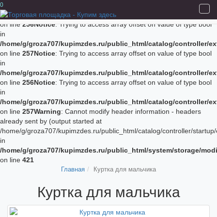
Notice
: Trying to access array offset on value of type bool in
0
/home/g/groza707/kupimzdes.ru/public_html/catalog/controller/
on line
256
Notice
: Trying to access array offset on value of type bool
in
/home/g/groza707/kupimzdes.ru/public_html/catalog/controller/
on line
257
Notice
: Trying to access array offset on value of type bool
in
/home/g/groza707/kupimzdes.ru/public_html/catalog/controller/
on line
256
Notice
: Trying to access array offset on value of type bool
in
/home/g/groza707/kupimzdes.ru/public_html/catalog/controller/
on line
257
Warning
: Cannot modify header information - headers
already sent by (output started at
/home/g/groza707/kupimzdes.ru/public_html/catalog/controller/startup/
in
/home/g/groza707/kupimzdes.ru/public_html/system/storage/modif
on line
421
Главная
Куртка для мальчика
Куртка для мальчика