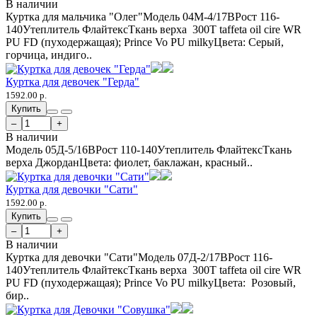
В наличии
Куртка для мальчика "Олег"Модель 04М-4/17ВРост 116-
140Утеплитель ФлайтексТкань верха 300T taffeta oil cire WR
PU FD (пуходержащая); Prince Vo PU milkyЦвета: Серый,
горчица, индиго..
Куртка для девочек "Герда"
1592.00 р.
Купить
–
+
В наличии
Модель 05Д-5/16ВРост 110-140Утеплитель ФлайтексТкань
верха ДжорданЦвета: фиолет, баклажан, красный..
Куртка для девочки "Сати"
1592.00 р.
Купить
–
+
В наличии
Куртка для девочки "Сати"Модель 07Д-2/17ВРост 116-
140Утеплитель ФлайтексТкань верха 300T taffeta oil cire WR
PU FD (пуходержащая); Prince Vo PU milkyЦвета: Розовый,
бир..