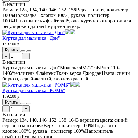
В наличии
Размер: 128, 134, 140, 146, 152, 158Верх – принт, полиэстер
100%Подкладка - хлопок 100%, рукава- полиэстер
100%Наполнитель - флайтексРукава куртки с отворотом для
регулировки длиныВнутренний кар..
Куртка для мальчика "Дэн"
1592.00 р.
Купить
–
+
В наличии
Куртка для мальчика "Дэн"Модель 04М-5/16ВРост 110-
140Утеплитель ФлайтексТкань верха ДжорданЦвета: синий-
бирюза, серый-желтый, фиолет-красный..
Куртка для мальчика "РОМБ"
1592.00 р.
Купить
–
+
В наличии
Размер: 134, 140, 146, 152, 158, 1643 варианта цвета: синий,
серый, темный бежВерх – полиэстер 100%Подкладка –
хлопок 100%, рукава - полиэстер 100%Наполнитель –
флайтексРукава куртки..