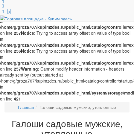
Notice
: Trying to access array offset on value of type bool in
/home/g/groza707/kupimzdes.ru/public_html/catalog/controller/
0
on line
256
Notice
: Trying to access array offset on value of type bool
in
/home/g/groza707/kupimzdes.ru/public_html/catalog/controller/
on line
257
Notice
: Trying to access array offset on value of type bool
in
/home/g/groza707/kupimzdes.ru/public_html/catalog/controller/
on line
256
Notice
: Trying to access array offset on value of type bool
in
/home/g/groza707/kupimzdes.ru/public_html/catalog/controller/
on line
257
Warning
: Cannot modify header information - headers
already sent by (output started at
/home/g/groza707/kupimzdes.ru/public_html/catalog/controller/startup/
in
/home/g/groza707/kupimzdes.ru/public_html/system/storage/modif
on line
421
Главная
Галоши садовые мужские, утепленные
Галоши садовые мужские,
утепленные