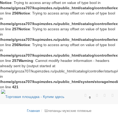
Notice
: Trying to access array offset on value of type bool in
/home/g/groza707/kupimzdes.ru/public_html/catalog/controller/
on line
256
Notice
: Trying to access array offset on value of type bool
in
/home/g/groza707/kupimzdes.ru/public_html/catalog/controller/
on line
257
Notice
: Trying to access array offset on value of type bool
in
/home/g/groza707/kupimzdes.ru/public_html/catalog/controller/
on line
256
Notice
: Trying to access array offset on value of type bool
in
/home/g/groza707/kupimzdes.ru/public_html/catalog/controller/
on line
257
Warning
: Cannot modify header information - headers
already sent by (output started at
/home/g/groza707/kupimzdes.ru/public_html/catalog/controller/startup/
in
/home/g/groza707/kupimzdes.ru/public_html/system/storage/modif
on line
421
0
Главная
Шлепанцы мужские пляжные