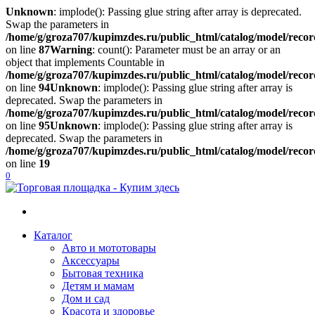
Unknown
: implode(): Passing glue string after array is deprecated.
Swap the parameters in
/home/g/groza707/kupimzdes.ru/public_html/catalog/model/reco
on line
87
Warning
: count(): Parameter must be an array or an
object that implements Countable in
/home/g/groza707/kupimzdes.ru/public_html/catalog/model/reco
on line
94
Unknown
: implode(): Passing glue string after array is
deprecated. Swap the parameters in
/home/g/groza707/kupimzdes.ru/public_html/catalog/model/reco
on line
95
Unknown
: implode(): Passing glue string after array is
deprecated. Swap the parameters in
/home/g/groza707/kupimzdes.ru/public_html/catalog/model/reco
on line
19
0
Каталог
Авто и мототовары
Акcессуары
Бытовая техника
Детям и мамам
Дом и сад
Красота и здоровье