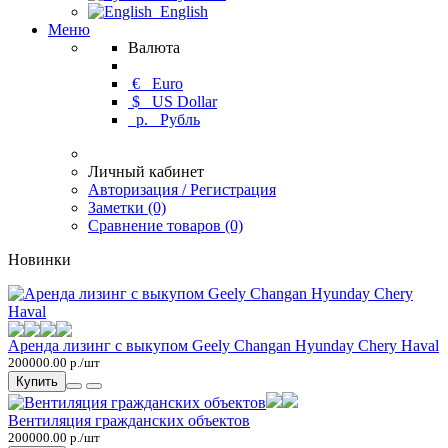
English
Меню
Валюта
€
Euro
$
US Dollar
р.
Рубль
Личный кабинет
Авторизация / Регистрация
Заметки (0)
Сравнение товаров (0)
Новинки
Аренда лизинг с выкупом Geely Changan Hyunday Chery Haval
200000.00 р./шт
Купить
Вентиляция гражданских объектов
200000.00 р./шт