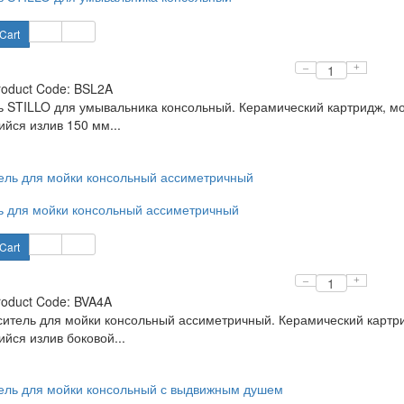
Cart
–
+
roduct Code:
BSL2A
 STILLO для умывальника консольный. Керамический картридж, мо
ся излив 150 мм...
 для мойки консольный ассиметричный
Cart
–
+
roduct Code:
BVA4A
ситель для мойки консольный ассиметричный. Керамический картри
ся излив боковой...