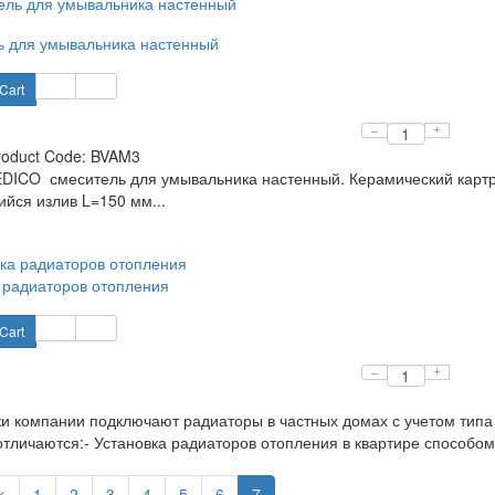
 для умывальника настенный
Cart
–
+
roduct Code:
BVAM3
ICO смеситель для умывальника настенный. Керамический картр
ся излив L=150 мм...
 радиаторов отопления
Cart
–
+
и компании подключают радиаторы в частных домах с учетом типа
тличаются:- Установка радиаторов отопления в квартире способом 
<
1
2
3
4
5
6
7