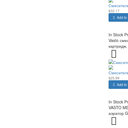
Смесител
$32.17
Add to 
In Stock
P
Vasto сме
картридж,
Смеситель
$25.99
Add to 
In Stock
P
VASTO MED
аэратор G