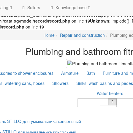
Swap the parameters in
/home/g/groza707/kupimzdes.ru/public_html/
alog
Sellers
Knowledge base
n
/home/g/groza707/kupimzdes.ru/public_html/catalog/model/recor
zdes.ru/public_html/catalog/model/record/record.php
on line
95
U
l/catalog/model/record/record.php
on line
19
Unknown
: implode():
d/record.php
on line
19
Home
Repair and construction
Plumbing e
Plumbing and bathroom fi
sories to shower enclosures
Armature
Bath
Furniture and m
s, watering cans, hoses
Showers
Sinks, wash basins and pedes
Water heaters
Sort By
Show:
1
 STILLO для умывальника консольный