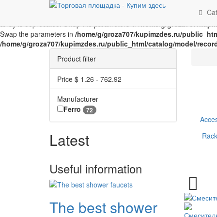
Unknown
: implode(): Passing glue string after array is deprecated. 
Cat
Parameter must be an array or an object that implements Countable i
array is deprecated. Swap the parameters in
/home/g/groza707/kupim
Swap the parameters in
/home/g/groza707/kupimzdes.ru/public_htm
/home/g/groza707/kupimzdes.ru/public_html/catalog/model/recor
Product filter
Price $
1.26
-
762.92
Manufacturer
Ferro
72
Acces
Latest
Rack
Useful information
The best shower
Смеситель