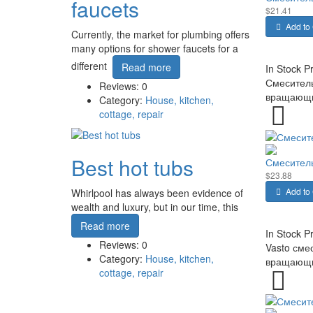
faucets
$21.41
Add to 
Currently, the market for plumbing offers
many options for shower faucets for a
different
Read more
In Stock
P
Смеситель
Reviews: 0
вращающий
Category:
House, kitchen,
cottage, repair
Best hot tubs
Смеситель
$23.88
Add to 
Whirlpool has always been evidence of
wealth and luxury, but in our time, this
Read more
In Stock
P
Reviews: 0
Vasto сме
Category:
House, kitchen,
вращающий
cottage, repair