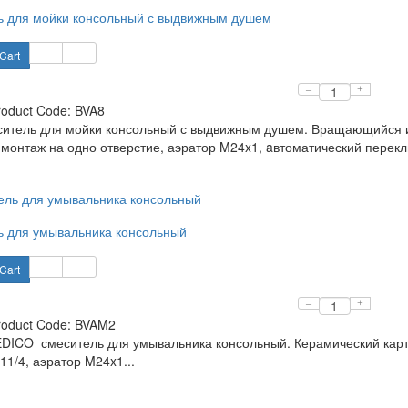
ь для мойки консольный с выдвижным душем
Cart
–
+
roduct Code:
BVA8
ситель для мойки консольный с выдвижным душем. Вращающийся и
 монтаж на одно отверстие, аэратор M24x1, aвтоматический перекл
 для умывальника консольный
Cart
–
+
roduct Code:
BVAM2
ICO смеситель для умывальника консольный. Керамический картр
11/4, аэратор M24x1...