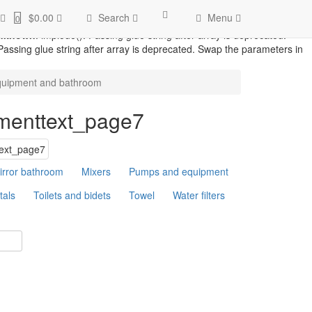
catalog/model/record/record.php
on line
87
Warning
: count():
$0.00
Search
Menu
0
d/record.php
on line
94
Unknown
: implode(): Passing glue string after
nknown
: implode(): Passing glue string after array is deprecated.
 Passing glue string after array is deprecated. Swap the parameters in
quipment and bathroom
tmenttext_page7
irror bathroom
Mixers
Pumps and equipment
tals
Toilets and bidets
Towel
Water filters
2