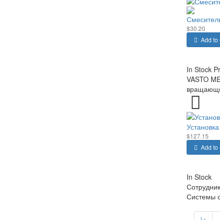
Смеситель
$30.20
Add to 
In Stock
P
VASTO MED
вращающий
Установка
$127.15
Add to 
In Stock
Сотрудник
Системы о
|<