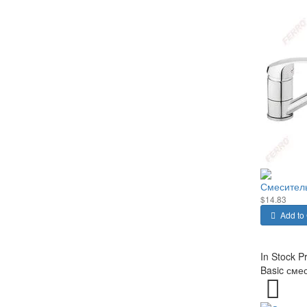
Смеситель
$14.83
Add to 
In Stock
P
Basic сме