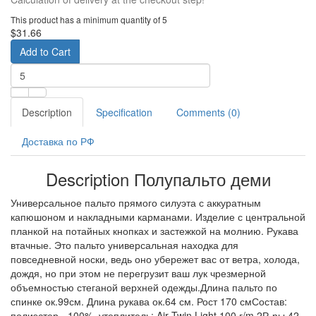
This product has a minimum quantity of 5
$31.66
Add to Cart
Description
Specification
Comments (0)
Доставка по РФ
Description Полупальто деми
Универсальное пальто прямого силуэта с аккуратным
капюшоном и накладными карманами. Изделие с центральной
планкой на потайных кнопках и застежкой на молнию. Рукава
втачные. Это пальто универсальная находка для
повседневной носки, ведь оно убережет вас от ветра, холода,
дождя, но при этом не перегрузит ваш лук чрезмерной
объемностью стеганой верхней одежды.Длина пальто по
спинке ок.99см. Длина рукава ок.64 см. Рост 170 смСостав:
полиэстер - 100%, утеплитель: Air Twin Light 100 г/m 2Р-ры 42-