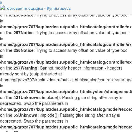
Notice
0
: Trying to access array offset on value of type bool in
/home/g/groza707/kupimzdes.ru/public_html/catalog/controller/
on line
256
Notice
: Trying to access array offset on value of type bool
in
/home/g/groza707/kupimzdes.ru/public_html/catalog/controller/
on line
257
Notice
: Trying to access array offset on value of type bool
in
/home/g/groza707/kupimzdes.ru/public_html/catalog/controller/
on line
256
Notice
: Trying to access array offset on value of type bool
in
/home/g/groza707/kupimzdes.ru/public_html/catalog/controller/
on line
257
Warning
: Cannot modify header information - headers
already sent by (output started at
/home/g/groza707/kupimzdes.ru/public_html/catalog/controller/startup/
in
/home/g/groza707/kupimzdes.ru/public_html/system/storage/modif
on line
421
Unknown
: implode(): Passing glue string after array is
deprecated. Swap the parameters in
/home/g/groza707/kupimzdes.ru/public_html/catalog/model/reco
on line
55
Unknown
: implode(): Passing glue string after array is
deprecated. Swap the parameters in
/home/g/groza707/kupimzdes.ru/public_html/catalog/model/reco