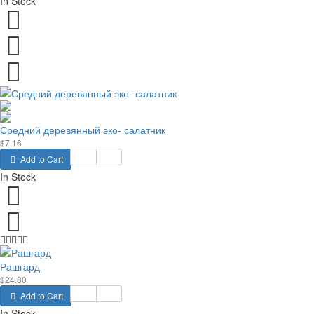
In Stock
Средний деревянный эко- салатник
$7.16
Add to Cart
In Stock
Рашгард
$24.80
Add to Cart
In Stock