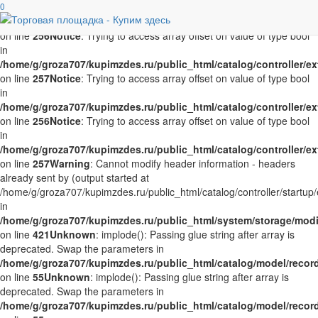
Notice
0
: Trying to access array offset on value of type bool in
/home/g/groza707/kupimzdes.ru/public_html/catalog/controller/
on line
256
Notice
: Trying to access array offset on value of type bool
in
/home/g/groza707/kupimzdes.ru/public_html/catalog/controller/
on line
257
Notice
: Trying to access array offset on value of type bool
in
/home/g/groza707/kupimzdes.ru/public_html/catalog/controller/
on line
256
Notice
: Trying to access array offset on value of type bool
in
/home/g/groza707/kupimzdes.ru/public_html/catalog/controller/
on line
257
Warning
: Cannot modify header information - headers
already sent by (output started at
/home/g/groza707/kupimzdes.ru/public_html/catalog/controller/startup/
in
/home/g/groza707/kupimzdes.ru/public_html/system/storage/modif
on line
421
Unknown
: implode(): Passing glue string after array is
deprecated. Swap the parameters in
/home/g/groza707/kupimzdes.ru/public_html/catalog/model/reco
on line
55
Unknown
: implode(): Passing glue string after array is
deprecated. Swap the parameters in
/home/g/groza707/kupimzdes.ru/public_html/catalog/model/reco