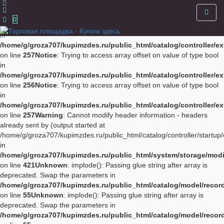
Notice
: Trying to access array offset on value of type bool in
/home/g/groza707/kupimzdes.ru/public_html/catalog/controller/
0
on line
256
Notice
: Trying to access array offset on value of type bool
in
/home/g/groza707/kupimzdes.ru/public_html/catalog/controller/
on line
257
Notice
: Trying to access array offset on value of type bool
in
/home/g/groza707/kupimzdes.ru/public_html/catalog/controller/
on line
256
Notice
: Trying to access array offset on value of type bool
in
/home/g/groza707/kupimzdes.ru/public_html/catalog/controller/
on line
257
Warning
: Cannot modify header information - headers
already sent by (output started at
/home/g/groza707/kupimzdes.ru/public_html/catalog/controller/startup/
in
/home/g/groza707/kupimzdes.ru/public_html/system/storage/modif
on line
421
Unknown
: implode(): Passing glue string after array is
deprecated. Swap the parameters in
/home/g/groza707/kupimzdes.ru/public_html/catalog/model/reco
on line
55
Unknown
: implode(): Passing glue string after array is
deprecated. Swap the parameters in
/home/g/groza707/kupimzdes.ru/public_html/catalog/model/reco