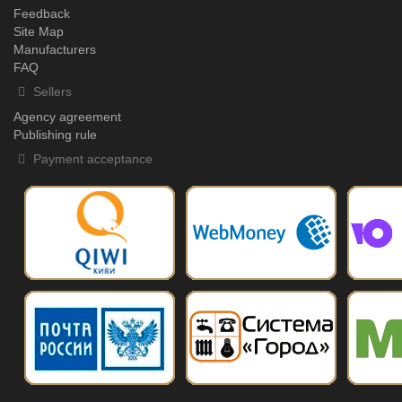
Feedback
Site Map
Manufacturers
FAQ
Sellers
Agency agreement
Publishing rule
Payment acceptance