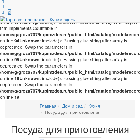
Unknown
: implode(): Passing glue string after array is deprecated.
Swap the parameters in
0
/home/g/groza707/kupimzdes.ru/public_html/catalog/model/recor
on line
87
Warning
: count(): Parameter must be an array or an object
that implements Countable in
/home/g/groza707/kupimzdes.ru/public_html/catalog/model/recor
on line
94
Unknown
: implode(): Passing glue string after array is
deprecated. Swap the parameters in
/home/g/groza707/kupimzdes.ru/public_html/catalog/model/recor
on line
95
Unknown
: implode(): Passing glue string after array is
deprecated. Swap the parameters in
/home/g/groza707/kupimzdes.ru/public_html/catalog/model/recor
on line
19
Unknown
: implode(): Passing glue string after array is
deprecated. Swap the parameters in
/home/g/groza707/kupimzdes.ru/public_html/catalog/model/recor
on line
19
Главная
Дом и сад
Кухня
Посуда для приготовления
Посуда для приготовления