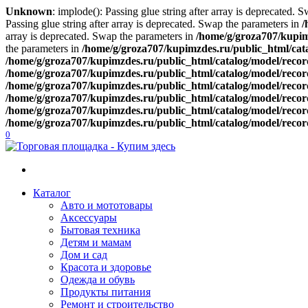
Unknown
: implode(): Passing glue string after array is deprecated. 
Passing glue string after array is deprecated. Swap the parameters in
/
array is deprecated. Swap the parameters in
/home/g/groza707/kupim
the parameters in
/home/g/groza707/kupimzdes.ru/public_html/cat
/home/g/groza707/kupimzdes.ru/public_html/catalog/model/reco
/home/g/groza707/kupimzdes.ru/public_html/catalog/model/reco
/home/g/groza707/kupimzdes.ru/public_html/catalog/model/reco
/home/g/groza707/kupimzdes.ru/public_html/catalog/model/reco
/home/g/groza707/kupimzdes.ru/public_html/catalog/model/reco
/home/g/groza707/kupimzdes.ru/public_html/catalog/model/recor
0
Каталог
Авто и мототовары
Акcессуары
Бытовая техника
Детям и мамам
Дом и сад
Красота и здоровье
Одежда и обувь
Продукты питания
Ремонт и строительство