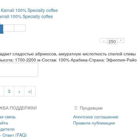
amali 100% Specialty coffee
.
–
+
дает сладостью абрикосов, аккуратную кислотность спелой сливы
ысота: 1700-2200 м-Состав: 100% Арабика-Страна: Эфиопия-Район
оказать еще
2
3
>
>|
ЖБА ПОДДЕРЖКИ
Продавцам
я связь
Агентское соглашение
айта
Правила публикации
одители
- Ответ (FAQ)