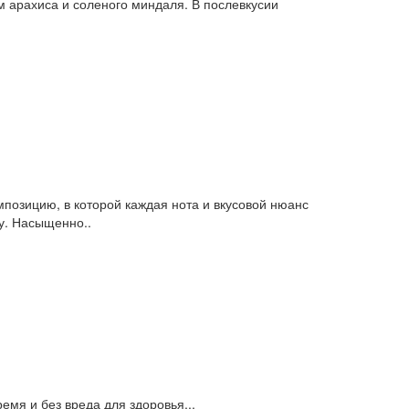
 арахиса и соленого миндаля. В послевкусии
позицию, в которой каждая нота и вкусовой нюанс
у. Насыщенно..
мя и без вреда для здоровья...