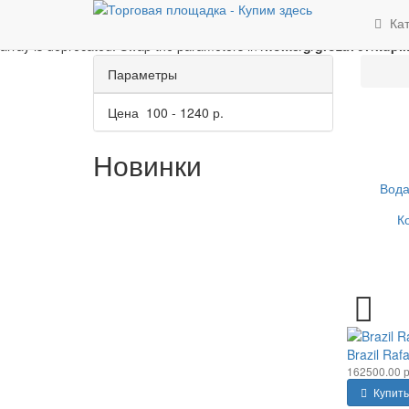
Unknown
: implode(): Passing glue string after array is deprecated. 
Ка
Parameter must be an array or an object that implements Countable i
array is deprecated. Swap the parameters in
/home/g/groza707/kupim
Параметры
Цена
100
-
1240
р.
Новинки
Вод
К
Brazil Raf
162500.00 р
Купить