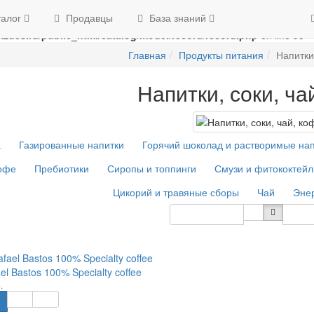
Swap the parameters in
/home/g/groza707/kupimzdes.ru/public_html/
талог
Продавцы
База знаний
n
/home/g/groza707/kupimzdes.ru/public_html/catalog/model/recor
zdes.ru/public_html/catalog/model/record/record.php
on line
95
Главная
Продукты питания
Напитки
Напитки, соки, ча
а
Газированные напитки
Горячий шоколад и растворимые на
офе
Пребиотики
Сиропы и топпинги
Смузи и фитококтейл
Цикорий и травяные сборы
Чай
Энер
Сортировка
Кол-в
ael Bastos 100% Specialty coffee
.