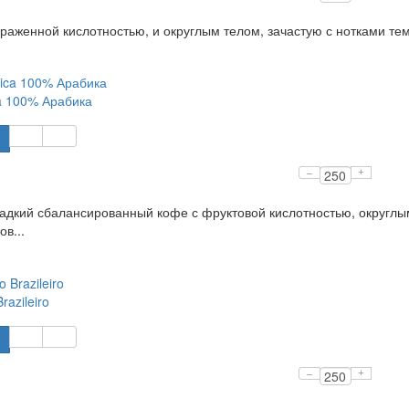
раженной кислотностью, и округлым телом, зачастую с нотками тем
a 100% Арабика
–
+
адкий сбалансированный кофе с фруктовой кислотностью, округлым
в...
razileiro
–
+