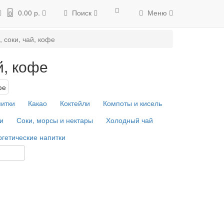
catalog/model/record/record.php
on line
87
Warning
: count():
0.00 р.
Поиск
Меню
0
d/record.php
on line
94
Unknown
: implode(): Passing glue string after
, соки, чай, кофе
й, кофе
питки
Какао
Коктейли
Компоты и кисель
и
Соки, морсы и нектары
Холодный чай
гетические напитки
о:
12