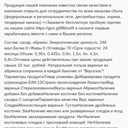
Продукция нашей компании известна своим качеством и
компания открыта для сотрудничества по всем каналам сбыта
(федеральные и региональные сети, дистрибьюторы, хорека,
тендерные каналы).>>Закажите бесплатную пробную партию
на нашем сайте https://goo.gl/BMvot9 и начните первым
зарабатывать вместе с нами в Вашем регионе.
Состав: сахар, абрикос.Энергетическая ценность: 248
ккал.Белки 0 гЖиры 0 гУглеводы 70 гСрок годности: 24
месяца.Объем: 0,35л, 0,425л, 0,9л, 1,5л, 4л, 4,3л,
6,8л.Оптовые цены действительны при заказе продукции
свыше 10 тыс. рублей. Натуральная польза варенья из
абрикоса сохранена в каждой баночке от "Вкуснэль"!
Параметры продуктаТовар упакован ДаМаркировка продукта
штрихкодом EAN 13Страна происхождения КазахстанВид
варенья СтерилизованноеВкусы варенья АбрикосНаличие
добавок Без добавокНаличие косточки Без косточкиНаличие
сахара С сахаромПараметры качества Вкус варенья:
СладкийКонсистенция варенья: ГустоеНаличие дробленых
косточек: БезНаличие жестких или разваренных плодов и ягод:
БезНаличие засахаривания продукта: НетНаличие
косточковых плодов с треснувшей кожицей: НетНаличие