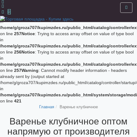
Notice
: Trying to access array offset on value of type bool in
/home/g/groza707/kupimzdes.ru/public_html/catalog/controller/
0
on line
256
Notice
: Trying to access array offset on value of type bool
in
/home/g/groza707/kupimzdes.ru/public_html/catalog/controller/
on line
257
Notice
: Trying to access array offset on value of type bool
in
/home/g/groza707/kupimzdes.ru/public_html/catalog/controller/
on line
256
Notice
: Trying to access array offset on value of type bool
in
/home/g/groza707/kupimzdes.ru/public_html/catalog/controller/
on line
257
Warning
: Cannot modify header information - headers
already sent by (output started at
/home/g/groza707/kupimzdes.ru/public_html/catalog/controller/startup/
in
/home/g/groza707/kupimzdes.ru/public_html/system/storage/modif
on line
421
Главная
Варенье клубничное
Варенье клубничное оптом
напрямую от производителя