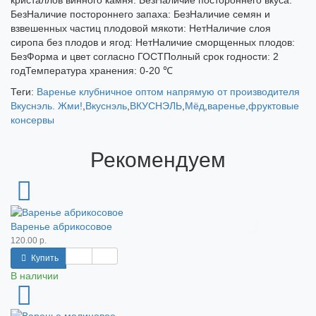
кристаллов винного камня: БезНаличие постороннего вкуса:
БезНаличие постороннего запаха: БезНаличие семян и
взвешенных частиц плодовой мякоти: НетНаличие слоя
сиропа без плодов и ягод: НетНаличие сморщенных плодов:
БезФорма и цвет согласно ГОСТПолный срок годности: 2
годТемпература хранения: 0-20 ℃
Теги:
Варенье клубничное оптом напрямую от производителя
Вкуснэль. Жми!
,
Вкуснэль
,
ВКУСНЭЛЬ
,
Мёд
,
варенье
,
фруктовые
консервы
Рекомендуем
Варенье абрикосовое
120.00 р.
Купить
В наличии