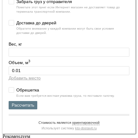
Забрать груз у отправителя
Пометьте этот пункт если Интернет магазин не доставляет товар до
терминала транспортной компании.
Доставка до дверей
Обратите внимание у каждой компании могут быть свои условия
доставки до дверей.
Вес, кг
3
Объем, м
Добавить место
Обрешетка
Если вам требуется жесткая упаковка груза, то поставьте галочку.
Рассчитать
Стоимость является
ориентировочной
Использует систему
kto-dostavit.ru
Рекомендуем