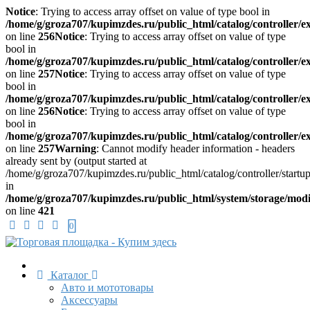
Notice
: Trying to access array offset on value of type bool in
/home/g/groza707/kupimzdes.ru/public_html/catalog/controller/
on line
256
Notice
: Trying to access array offset on value of type
bool in
/home/g/groza707/kupimzdes.ru/public_html/catalog/controller/
on line
257
Notice
: Trying to access array offset on value of type
bool in
/home/g/groza707/kupimzdes.ru/public_html/catalog/controller/
on line
256
Notice
: Trying to access array offset on value of type
bool in
/home/g/groza707/kupimzdes.ru/public_html/catalog/controller/
on line
257
Warning
: Cannot modify header information - headers
already sent by (output started at
/home/g/groza707/kupimzdes.ru/public_html/catalog/controller/startup
in
/home/g/groza707/kupimzdes.ru/public_html/system/storage/modif
on line
421
0
Каталог
Авто и мототовары
Акcессуары