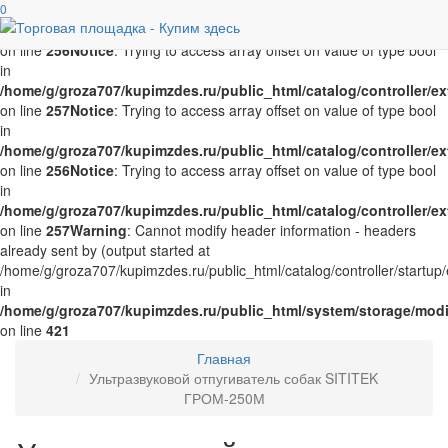
Notice
0
: Trying to access array offset on value of type bool in
/home/g/groza707/kupimzdes.ru/public_html/catalog/controller/
on line
256
Notice
: Trying to access array offset on value of type bool
in
/home/g/groza707/kupimzdes.ru/public_html/catalog/controller/
on line
257
Notice
: Trying to access array offset on value of type bool
in
/home/g/groza707/kupimzdes.ru/public_html/catalog/controller/
on line
256
Notice
: Trying to access array offset on value of type bool
in
/home/g/groza707/kupimzdes.ru/public_html/catalog/controller/
on line
257
Warning
: Cannot modify header information - headers
already sent by (output started at
/home/g/groza707/kupimzdes.ru/public_html/catalog/controller/startup/
in
/home/g/groza707/kupimzdes.ru/public_html/system/storage/modif
on line
421
Главная
Ультразвуковой отпугиватель собак SITITEK
ГРОМ-250М