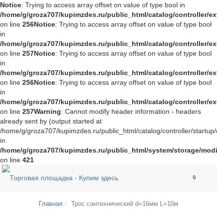
Notice
: Trying to access array offset on value of type bool in
/home/g/groza707/kupimzdes.ru/public_html/catalog/controller/
on line
256
Notice
: Trying to access array offset on value of type bool
in
/home/g/groza707/kupimzdes.ru/public_html/catalog/controller/
on line
257
Notice
: Trying to access array offset on value of type bool
in
/home/g/groza707/kupimzdes.ru/public_html/catalog/controller/
on line
256
Notice
: Trying to access array offset on value of type bool
in
/home/g/groza707/kupimzdes.ru/public_html/catalog/controller/
on line
257
Warning
: Cannot modify header information - headers
already sent by (output started at
/home/g/groza707/kupimzdes.ru/public_html/catalog/controller/startup/
in
/home/g/groza707/kupimzdes.ru/public_html/system/storage/modif
on line
421
0
Главная
Трос сантехнический d=16мм L=10м