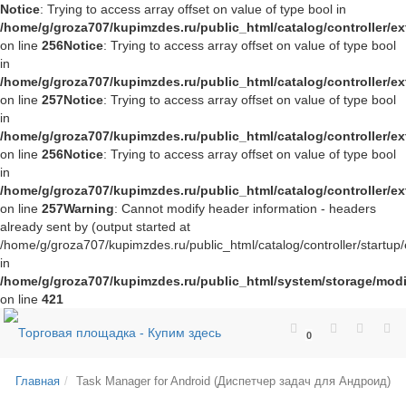
Notice
: Trying to access array offset on value of type bool in
/home/g/groza707/kupimzdes.ru/public_html/catalog/controller/
on line
256
Notice
: Trying to access array offset on value of type bool
in
/home/g/groza707/kupimzdes.ru/public_html/catalog/controller/
on line
257
Notice
: Trying to access array offset on value of type bool
in
/home/g/groza707/kupimzdes.ru/public_html/catalog/controller/
on line
256
Notice
: Trying to access array offset on value of type bool
in
/home/g/groza707/kupimzdes.ru/public_html/catalog/controller/
on line
257
Warning
: Cannot modify header information - headers
already sent by (output started at
/home/g/groza707/kupimzdes.ru/public_html/catalog/controller/startup/
in
/home/g/groza707/kupimzdes.ru/public_html/system/storage/modif
on line
421
0
Главная
Task Manager for Android (Диспетчер задач для Андроид)