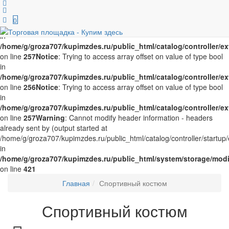
Notice
: Trying to access array offset on value of type bool in
/home/g/groza707/kupimzdes.ru/public_html/catalog/controller/
0
on line
256
Notice
: Trying to access array offset on value of type bool
in
/home/g/groza707/kupimzdes.ru/public_html/catalog/controller/
on line
257
Notice
: Trying to access array offset on value of type bool
in
/home/g/groza707/kupimzdes.ru/public_html/catalog/controller/
on line
256
Notice
: Trying to access array offset on value of type bool
in
/home/g/groza707/kupimzdes.ru/public_html/catalog/controller/
on line
257
Warning
: Cannot modify header information - headers
already sent by (output started at
/home/g/groza707/kupimzdes.ru/public_html/catalog/controller/startup/
in
/home/g/groza707/kupimzdes.ru/public_html/system/storage/modif
on line
421
Главная
Спортивный костюм
Спортивный костюм