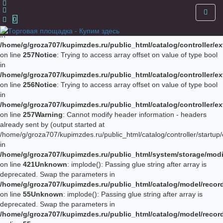
Notice
: Trying to access array offset on value of type bool in
/home/g/groza707/kupimzdes.ru/public_html/catalog/controller/
0
on line
256
Notice
: Trying to access array offset on value of type bool
in
/home/g/groza707/kupimzdes.ru/public_html/catalog/controller/
on line
257
Notice
: Trying to access array offset on value of type bool
in
/home/g/groza707/kupimzdes.ru/public_html/catalog/controller/
on line
256
Notice
: Trying to access array offset on value of type bool
in
/home/g/groza707/kupimzdes.ru/public_html/catalog/controller/
on line
257
Warning
: Cannot modify header information - headers
already sent by (output started at
/home/g/groza707/kupimzdes.ru/public_html/catalog/controller/startup/
in
/home/g/groza707/kupimzdes.ru/public_html/system/storage/modif
on line
421
Unknown
: implode(): Passing glue string after array is
deprecated. Swap the parameters in
/home/g/groza707/kupimzdes.ru/public_html/catalog/model/reco
on line
55
Unknown
: implode(): Passing glue string after array is
deprecated. Swap the parameters in
/home/g/groza707/kupimzdes.ru/public_html/catalog/model/reco