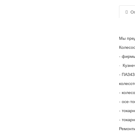
Оп
Мы пред
Колесо
- фирмы
· Кузне
- ПА343
колесот
- коле
- осе-т
- токар
- токар
Ремонти