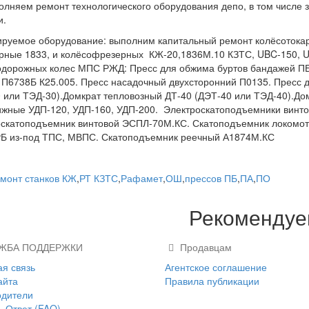
лняем ремонт технологического оборудования депо, в том числе 
и.
руемое оборудование: выполним капитальный ремонт колёсотока
рные 1833, и колёсофрезерных КЖ-20,1836М.10 КЗТС, UBC-150, 
дорожных колес МПС РЖД: Пресс для обжима буртов бандажей П
П6738Б К25.005. Пресс насадочный двухсторонний П0135. Пресс д
 или ТЭД-30).Домкрат тепловозный ДТ-40 (ДЭТ-40 или ТЭД-40).До
жные УДП-120, УДП-160, УДП-200. Электроскатоподъемники винто
скатоподъемник винтовой ЭСПЛ-70М.КС. Скатоподъемник локомот
РБ из-под ТПС, МВПС. Скатоподъемник реечный А1874М.КС
монт станков КЖ
,
РТ КЗТС
,
Рафамет
,
ОШ
,
прессов ПБ
,
ПА
,
ПО
Рекоменду
ЖБА ПОДДЕРЖКИ
Продавцам
я связь
Агентское соглашение
айта
Правила публикации
одители
- Ответ (FAQ)