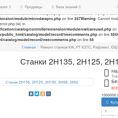
groza707/kupimzdes.ru/public_html/catalog/controller/extension
талог
Продавцы
База знаний
c_html/catalog/controller/extension/module/microdatapro.php
on 
extension/module/microdatapro.php
on line
256
Notice
: Trying to acce
extension/module/microdatapro.php
on line
257
Warning
: Cannot modi
rror.php:34) in
ication/catalog/controller/extension/module/owlcarousel.php
on 
u/public_html/catalog/model/record/treecomments.php
on line
55
U
ml/catalog/model/record/treecomments.php
on line
55
Главная
Ремонт станков КЖ, РТ КЗТС, Рафамет, ОШ,
Станки 2Н135, 2Н125, 2Н1
На
Тов
Бе
ВСЕ
1000000.
Куп