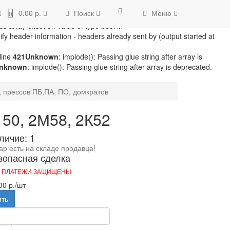
/module/microdatapro.php
on line
256
Notice
: Trying to access array
0.00 р.
Поиск
Меню
0
line
257
Notice
: Trying to access array offset on value of type bool in
ss array offset on value of type bool in
fy header information - headers already sent by (output started at
line
421
Unknown
: implode(): Passing glue string after array is
nknown
: implode(): Passing glue string after array is deprecated.
 прессов ПБ,ПА, ПО, домкратов
50, 2М58, 2К52
личие: 1
ар есть на складе продавца!
зопасная сделка
 ПЛАТЕЖИ ЗАЩИЩЕНЫ
00 р.
/шт
ить