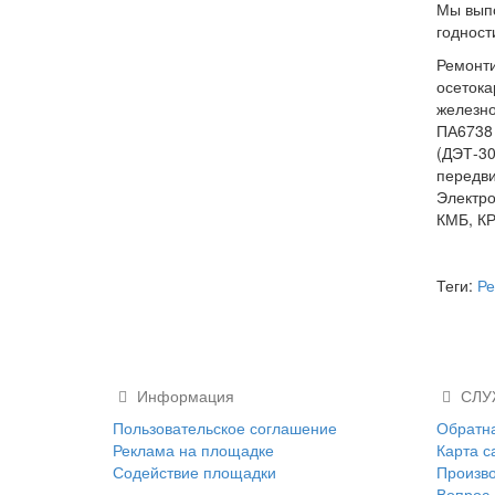
Мы выпо
годност
Ремонти
осетока
железно
ПА6738 
(ДЭТ-30
передви
Электро
КМБ, К
Теги:
Ре
Информация
СЛУ
Пользовательское соглашение
Обратна
Реклама на площадке
Карта с
Содействие площадки
Произв
Вопрос 