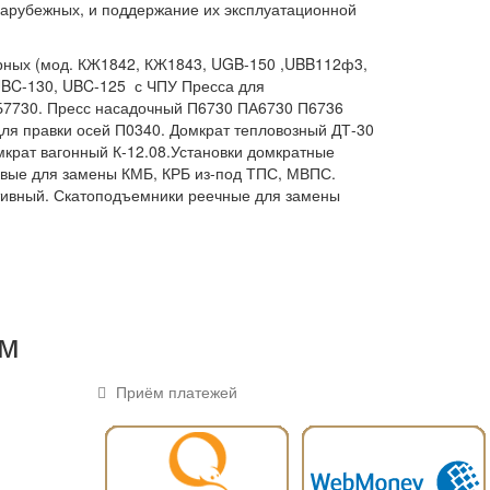
зарубежных, и поддержание их эксплуатационной
рных (мод. КЖ1842, КЖ1843, UGB-150 ,UBB112ф3,
UBC-130, UBC-125 с ЧПУ Пресса для
Б7730. Пресс насадочный П6730 ПА6730 П6736
ля правки осей П0340. Домкрат тепловозный ДТ-30
мкрат вагонный К-12.08.Установки домкратные
вые для замены КМБ, КРБ из-под ТПС, МВПС.
ивный. Скатоподъемники реечные для замены
ем
Приём платежей