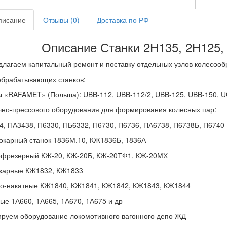
исание
Отзывы (0)
Доставка по РФ
Описание Станки 2Н135, 2Н125,
лагаем капитальный ремонт и поставку отдельных узлов колесоо
обрабатывающих станков:
 «RAFAMET» (Польша): UBB-112, UBB-112/2, UBB-125, UBB-150, U
чно-прессового оборудования для формирования колесных пар:
4, ПА3438, П6330, ПБ6332, П6730, П6736, ПА6738, П6738Б, П6740
окарный станок 1836М.10, КЖ1836Б, 1836А
софрезерный КЖ-20, КЖ-20Б, КЖ-20ТФ1, КЖ-20МХ
окарные КЖ1832, КЖ1833
но-накатные КЖ1840, КЖ1841, КЖ1842, КЖ1843, КЖ1844
ные 1А660, 1А665, 1А670, 1А675 и др
руем оборудование локомотивного вагонного депо ЖД