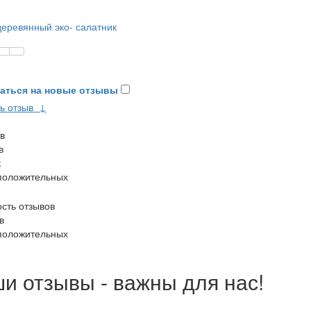
еревянный эко- салатник
аться на новые отзывы
ь отзыв
↓
в
в
к
положительных
сть отзывов
в
положительных
и отзывы - важны для нас!