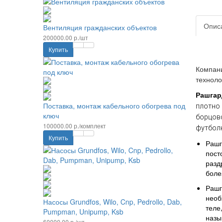
Опис
Вентиляция гражданских объектов
200000.00 р./шт
Купить
Компани
техноло
Рашгар
Поставка, монтаж кабельного обогрева под
плотно 
ключ
борцовс
100000.00 р./комплект
футбол
Купить
Рашг
пост
разд
боле
Рашг
необ
Насосы Grundfos, Wilo, Cnp, Pedrollo, Dab,
теле
Pumpman, Unipump, Ksb
назы
60000.00 р./шт