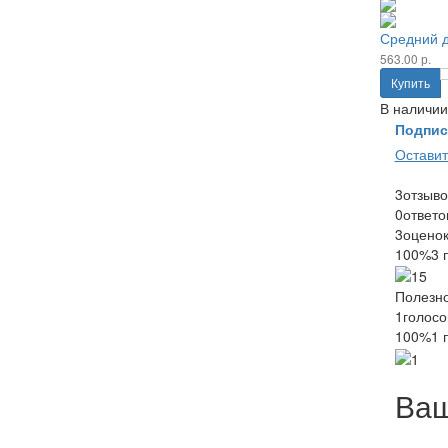
Средний д
563.00 р.
Купить
В наличии
Подпис
Оставит
3
отзыво
0
ответо
3
оцено
100%
3 
Полезно
1
голосо
100%
1 
Ваш