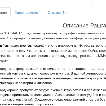
ание
Характеристики
Отзывов (3)
Описание Рашг
я "ВАЛИАНТ", предлагает производство п
рофессиональной экипир
гий. Они придают атлетам дополнительный комфорт, а заодно уве
д
(rashguard или rash guard)
– это тренировочная футболка, изгот
прилегает к телу. Этот элемент экипировки используют бойцы вс
ких школах, таким как бразильское джиу-джитсу, грэпплинг и MMA
ками:
ард – это средство защиты от нечистоплотного спарринг партнера.
оянный контакт с другим человеком и матом. В данной экипировке 
ражения или появление прыщей от партнера, снижается до нуля. А
знетворных бактерий и микробов.
ард хорошо пропускают воздух, очень быстро сохнет и практически
ходимо приложить немало усилий. А заниматься в нем удобно и э
, так как очень легкий. Создается впечатление занятий спортом бе
вают – «вторая кожа» спортсмена.