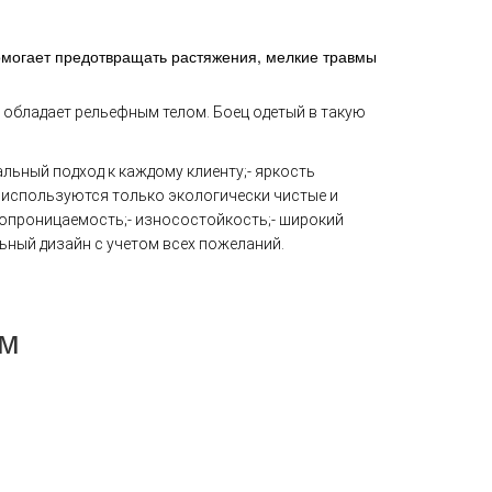
помогает предотвращать растяжения, мелкие травмы
т обладает рельефным телом. Боец одетый в такую
альный подход к каждому клиенту;
- яркость
я используются только экологически чистые и
хопроницаемость;
- износостойкость;
- широкий
льный дизайн с учетом всех пожеланий.
ем