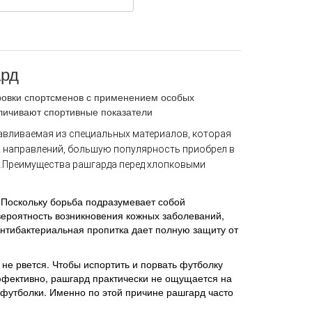
ард
овки спортсменов с применением особых
личивают спортивные показатели
авливаемая из специальных материалов, которая
ех направлений, большую популярность приобрел в
.
Преимущества рашгарда перед хлопковыми
 Поскольку борьба подразумевает собой
вероятность возникновения кожных заболеваний,
нтибактериальная пропитка дает полную защиту от
 не рвется. Чтобы испортить и порвать футболку
ффективно, рашгард практически не ощущается на
з футболки. Именно по этой причине рашгард часто