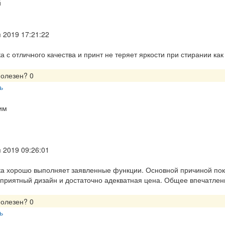
й
 2019 17:21:22
а с отличного качества и принт не теряет яркости при стирании как
полезен?
0
ь
 2019 09:26:01
а хорошо выполняет заявленные функции. Основной причиной поку
приятный дизайн и достаточно адекватная цена. Общее впечатлен
полезен?
0
ь