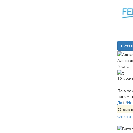
Остав
Алекса
Гость.
12 июля
По моем
линяет 
Да
1
/
Не
Отзыв 
Ответит