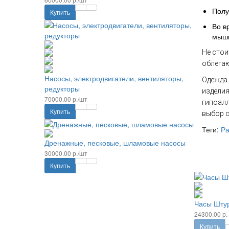
Полу
Купить
Во в
мышц
Не стои
облегаю
Насосы, электродвигатели, вентиляторы,
Одежда 
редукторы
изделия
70000.00 р./шт
гипоалл
Купить
выбор с
Теги:
Ра
Дренажные, песковые, шламовые насосы
30000.00 р./шт
Купить
Часы Шту
24300.00 р.
Купить