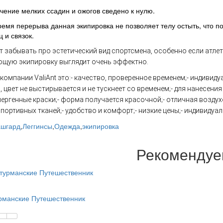
чение мелких ссадин и ожогов сведено к нулю.
ремя перерыва данная экипировка не позволяет телу остыть, что 
 и связок.
т забывать про эстетический вид спортсмена, особенно если атле
щую экипировку выглядит очень эффектно.
компании ValiAnt это:
- качество, проверенное временем;
- индивиду
, цвет не выстирывается и не тускнеет со временем;
- для нанесени
ергенные краски;
- форма получается красочной;
- отличная возду
портивных тканей;
- удобство и комфорт;
- низкие цены;
- индивидуа
шгард
,
Леггинсы
,
Одежда
,
экипировка
Рекоменду
рманские Путешественник