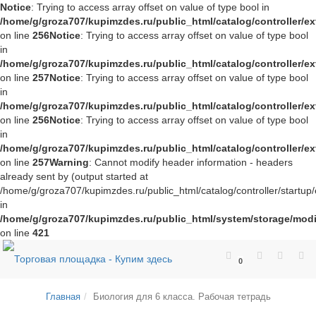
Notice
: Trying to access array offset on value of type bool in
/home/g/groza707/kupimzdes.ru/public_html/catalog/controller/
on line
256
Notice
: Trying to access array offset on value of type bool
in
/home/g/groza707/kupimzdes.ru/public_html/catalog/controller/
on line
257
Notice
: Trying to access array offset on value of type bool
in
/home/g/groza707/kupimzdes.ru/public_html/catalog/controller/
on line
256
Notice
: Trying to access array offset on value of type bool
in
/home/g/groza707/kupimzdes.ru/public_html/catalog/controller/
on line
257
Warning
: Cannot modify header information - headers
already sent by (output started at
/home/g/groza707/kupimzdes.ru/public_html/catalog/controller/startup/
in
/home/g/groza707/kupimzdes.ru/public_html/system/storage/modif
on line
421
0
Главная
Биология для 6 класса. Рабочая тетрадь