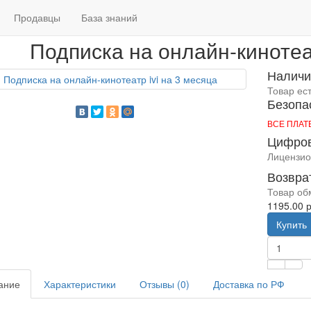
Главная
Подписка на онлайн-кинотеат
Продавцы
База знаний
Подписка на онлайн-кинотеат
Наличи
Товар ес
Безопа
, монтаж кабельного обогрева под
ВСЕ ПЛА
Насосы Grundfos, Wilo, Cnp, Pedr
Цифров
Pumpman, Unipump, Ksb
р./комплект
60000.00 р./шт
Лицензио
Купить
Возвра
Товар об
1195.00 р
Купить
ание
Характеристики
Отзывы (0)
Доставка по РФ