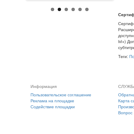
Сертифи
Сертифи
Расшире
доступн
ivi+) Д
субтитр
Теги:
По
Информация
СЛУЖБ
Пользовательское соглашение
Обратна
Реклама на площадке
Карта с
Содействие площадки
Произв
Вопрос 