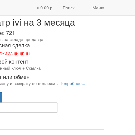
р ivi на 3 месяца
0.00 р.
Поиск
Меню
0
р ivi на 3 месяца
е: 721
Дренажные,
ть на складе продавца!
30000.00 р./ш
сная сделка
Купить
ТЕЖИ ЗАЩИЩЕНЫ
ollo, Dab,
Насосы, электродвигатели, вентиляторы,
ой контент
редукторы
70000.00 р./шт
нный ключ + Ссылка
Купить
т или обмен
мену и возврату не подлежит.
Подробнее...
.