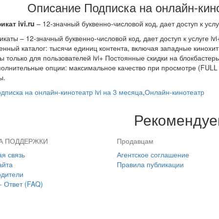
Описание Подписка на онлайн-кинот
кат ivi.ru
– 12-значный буквенно-числовой код, дает доступ к услуг
каты – 12-значный буквенно-числовой код, дает доступ к услуге iv
нный каталог: тысячи единиц контента, включая западные кинохиты
ы только для пользователей ivi+ Постоянные скидки на блокбастер
ополнительные опции: максимальное качество при просмотре (FULL
ы.
дписка на онлайн-кинотеатр ivi на 3 месяца
,
Онлайн-кинотеатр
Рекоменду
А ПОДДЕРЖКИ
Продавцам
я связь
Агентское соглашение
айта
Правила публикации
одители
- Ответ (FAQ)