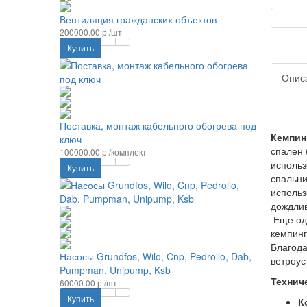
Вентиляция гражданских объектов
200000.00 р./шт
Купить
Опис
Поставка, монтаж кабельного обогрева под
Кемпин
ключ
спален 
100000.00 р./комплект
использ
Купить
спальни
использ
дождлив
Еще одн
кемпинг
Благода
Насосы Grundfos, Wilo, Cnp, Pedrollo, Dab,
ветроус
Pumpman, Unipump, Ksb
Технич
60000.00 р./шт
Купить
К