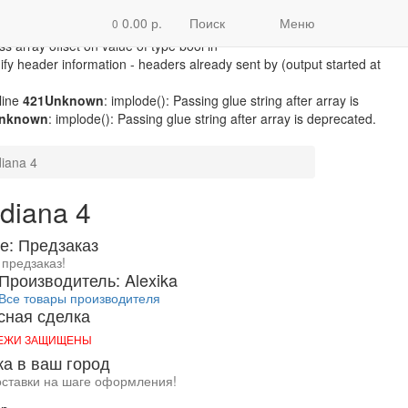
/module/microdatapro.php
on line
256
Notice
: Trying to access array
0.00 р.
Поиск
Меню
0
line
257
Notice
: Trying to access array offset on value of type bool in
ss array offset on value of type bool in
fy header information - headers already sent by (output started at
line
421
Unknown
: implode(): Passing glue string after array is
nknown
: implode(): Passing glue string after array is deprecated.
diana 4
ndiana 4
е: Предзаказ
 предзаказ!
Производитель: Alexika
Все товары производителя
сная сделка
ТЕЖИ ЗАЩИЩЕНЫ
ка в ваш город
оставки на шаге оформления!