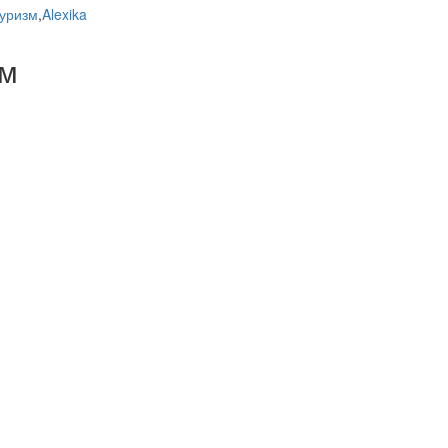
уризм
,
Alexika
ем