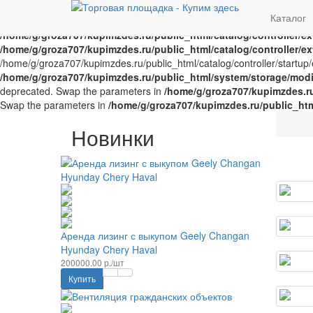
Notice
: Trying to access array offset on value of type bool in
/home/g/
Каталог
offset on value of type bool in
/home/g/groza707/kupimzdes.ru/publi
/home/g/groza707/kupimzdes.ru/public_html/catalog/controller/
/home/g/groza707/kupimzdes.ru/public_html/catalog/controller/
/home/g/groza707/kupimzdes.ru/public_html/catalog/controller/startup/e
/home/g/groza707/kupimzdes.ru/public_html/system/storage/modif
deprecated. Swap the parameters in
/home/g/groza707/kupimzdes.r
Swap the parameters in
/home/g/groza707/kupimzdes.ru/public_ht
Новинки
Аренда лизинг с выкупом Geely Changan
Hyunday Chery Haval
200000.00 р./шт
Купить