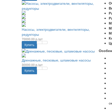
О
В
Р
Р
М
М
Насосы, электродвигатели, вентиляторы,
М
редукторы
К
70000.00 р./шт
Ц
Купить
Особен
П
Дренажные, песковые, шламовые насосы
Ш
30000.00 р./шт
Н
Купить
В
М
В
Н
О
Э
о
Д