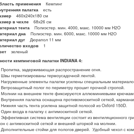
бласть применения
Кемпинг
нутренняя палатка
есть
азмер
460x240x180 см
азмер в чехле
68х26 см
атериал тента
Полиэстер. мин. 4000, макс. 10000 мм H2O
атериал дна
Полиэстер. мин. 6000, макс. 10000 мм Н2О
атериал дуг
Дюрапол 11 мм
оличество входов
1
вет
зеленый
ности
кемпинговой палатки INDIANA 4
:
ропитка, задерживающая распространение огня.
вы герметизированы термоусадочной лентой.
агруженные элементы палатки усилены специальным материало
етрозащитный полог по периметру прошит прочной стропой.
олнии на внешнем тенте фиксируются аллюминиевыми крючкам
нутренняя палатка оснащена противомоскитной сеткой, карманам
ижняя часть тента усилена защитной полосой из Oxford 150D.
дин входа в палатку с антимоскитной сеткой.
ффективная система вентиляции состоит из вентиляционного гриб
кон с антимоскитной сеткой и внешней шторкой на молнии.
ополнительные стойки для пологов дверей. Удобный чехол с ко