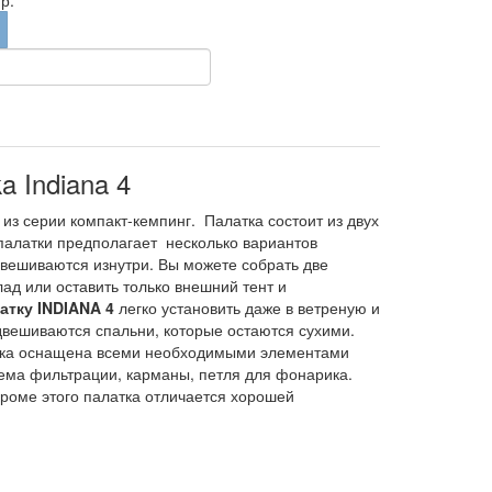
р.
a Indiana 4
з серии компакт-кемпинг. Палатка состоит из двух
 палатки предполагает несколько вариантов
двешиваются изнутри. Вы можете собрать две
ад или оставить только внешний тент и
атку INDIANA 4
легко установить даже в ветреную и
одвешиваются спальни, которые остаются сухими.
тка оснащена всеми необходимыми элементами
тема фильтрации, карманы, петля для фонарика.
Кроме этого палатка отличается хорошей