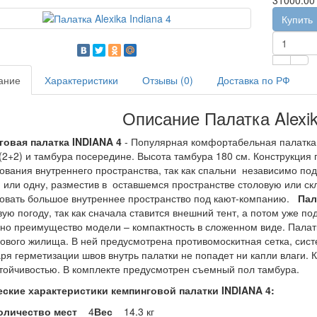
31000.00 
Купить
ание
Характеристики
Отзывы (0)
Доставка по РФ
Описание Палатка Alexik
говая палатка INDIANA 4
- Популярная комфортабельная палатка и
(2+2) и тамбура посередине. Высота тамбура 180 см. Конструкция
ования внутреннего пространства, так как спальни независимо по
 или одну, разместив в оставшемся пространстве столовую или скл
овать большое внутреннее пространство под кают-компанию.
Пал
ую погоду, так как сначала ставится внешний тент, а потом уже п
о преимущество модели – компактность в сложенном виде. Пала
ового жилища. В ней предусмотрена противомоскитная сетка, сис
ря герметизации швов внутрь палатки не попадет ни капли влаги. 
тойчивостью. В комплекте предусмотрен съемный пол тамбура.
еские характеристики
кемпинговой палатки INDIANA 4
:
оличество мест
4
Вес
14.3 кг