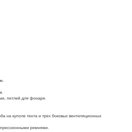
м.
и.
и, петлей для фонаря.
а на куполе тента и трех боковых вентиляционных
мпрессионными ремнями.