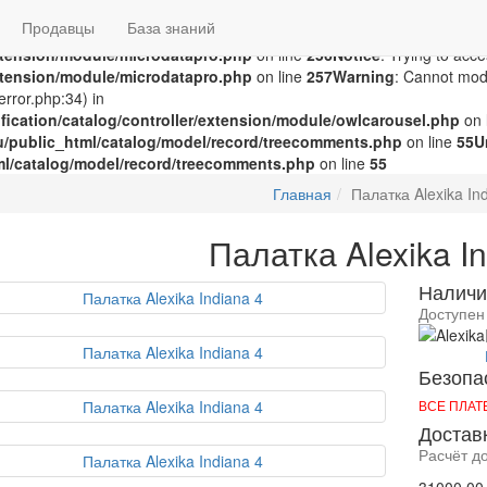
groza707/kupimzdes.ru/public_html/catalog/controller/extension
Продавцы
База знаний
c_html/catalog/controller/extension/module/microdatapro.php
on 
extension/module/microdatapro.php
on line
256
Notice
: Trying to acce
extension/module/microdatapro.php
on line
257
Warning
: Cannot modi
rror.php:34) in
ication/catalog/controller/extension/module/owlcarousel.php
on 
u/public_html/catalog/model/record/treecomments.php
on line
55
U
ml/catalog/model/record/treecomments.php
on line
55
Главная
Палатка Alexika In
Палатка Alexika I
Наличи
Доступен
Безопа
ВСЕ ПЛА
Достав
Расчёт д