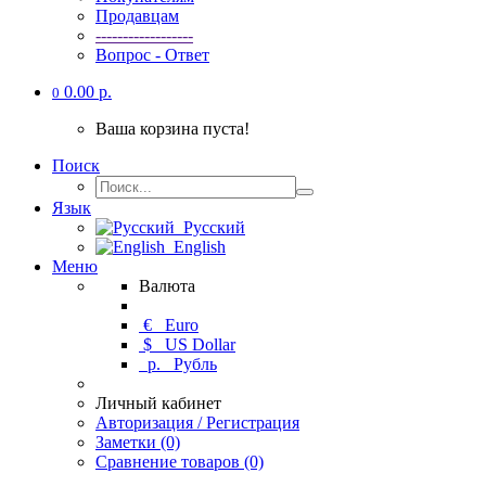
Продавцам
------------------
Вопрос - Ответ
0.00 р.
0
Ваша корзина пуста!
Поиск
Язык
Русский
English
Меню
Валюта
€
Euro
$
US Dollar
р.
Рубль
Личный кабинет
Авторизация / Регистрация
Заметки (0)
Сравнение товаров (0)