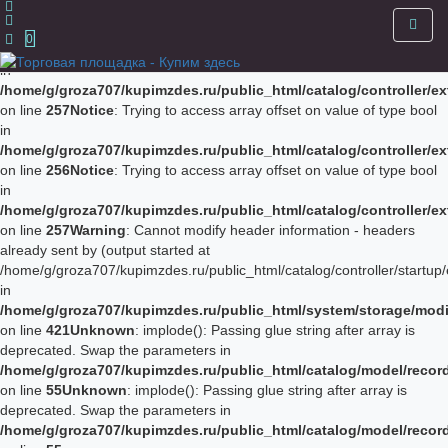
Notice
: Trying to access array offset on value of type bool in
/home/g/groza707/kupimzdes.ru/public_html/catalog/controller/
0
on line
256
Notice
: Trying to access array offset on value of type bool
in
/home/g/groza707/kupimzdes.ru/public_html/catalog/controller/
on line
257
Notice
: Trying to access array offset on value of type bool
in
/home/g/groza707/kupimzdes.ru/public_html/catalog/controller/
on line
256
Notice
: Trying to access array offset on value of type bool
in
/home/g/groza707/kupimzdes.ru/public_html/catalog/controller/
on line
257
Warning
: Cannot modify header information - headers
already sent by (output started at
/home/g/groza707/kupimzdes.ru/public_html/catalog/controller/startup/
in
/home/g/groza707/kupimzdes.ru/public_html/system/storage/modif
on line
421
Unknown
: implode(): Passing glue string after array is
deprecated. Swap the parameters in
/home/g/groza707/kupimzdes.ru/public_html/catalog/model/reco
on line
55
Unknown
: implode(): Passing glue string after array is
deprecated. Swap the parameters in
/home/g/groza707/kupimzdes.ru/public_html/catalog/model/reco