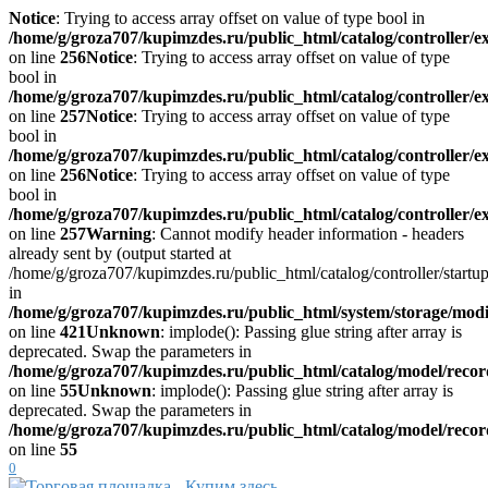
Notice
: Trying to access array offset on value of type bool in
/home/g/groza707/kupimzdes.ru/public_html/catalog/controller/
on line
256
Notice
: Trying to access array offset on value of type
bool in
/home/g/groza707/kupimzdes.ru/public_html/catalog/controller/
on line
257
Notice
: Trying to access array offset on value of type
bool in
/home/g/groza707/kupimzdes.ru/public_html/catalog/controller/
on line
256
Notice
: Trying to access array offset on value of type
bool in
/home/g/groza707/kupimzdes.ru/public_html/catalog/controller/
on line
257
Warning
: Cannot modify header information - headers
already sent by (output started at
/home/g/groza707/kupimzdes.ru/public_html/catalog/controller/startup
in
/home/g/groza707/kupimzdes.ru/public_html/system/storage/modif
on line
421
Unknown
: implode(): Passing glue string after array is
deprecated. Swap the parameters in
/home/g/groza707/kupimzdes.ru/public_html/catalog/model/reco
on line
55
Unknown
: implode(): Passing glue string after array is
deprecated. Swap the parameters in
/home/g/groza707/kupimzdes.ru/public_html/catalog/model/reco
on line
55
0