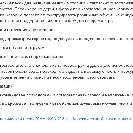
еский песок для развития мелкой моторики и тактильного восприят
льства. Песок хорошо держит форму при изготовлении невысоких 
и, которые позволяют конструировать различные объемные фигурки
нство для поддержания чистоты и порядка во время игры.
а и показания к применению
под присмотром взрослых, не допускать попадания в глаза и не про
очти не липнет к рукам.
ется в местах соприкосновения.
гры желательно сначала смыть песок с рук, а далее уже использов
 песок попала вода, необходимо отделить намокшую часть и просу
дусов в течении 5 минут и песок восстановит свои свойства.
ндации
екомендован психологами и помогает снять стресс и напряжение, 
я «Архисенд» выиграла право быть единственным поставщиком и
".
нетический песок "ARHI-SAND" 3 кг - Классический
,
Детям и мамам