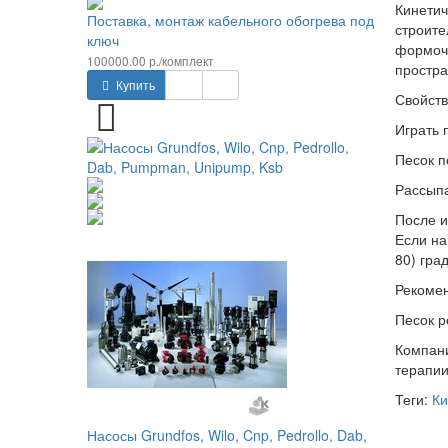
Кинетич
Поставка, монтаж кабельного обогрева под
строите
ключ
формочк
100000.00 р./комплект
простра
Купить
Свойств
Играть 
Песок п
Рассыпа
После и
Если на
80) гра
Рекоме
Песок р
Компани
терапии
Теги:
Ки
Насосы Grundfos, Wilo, Cnp, Pedrollo, Dab,