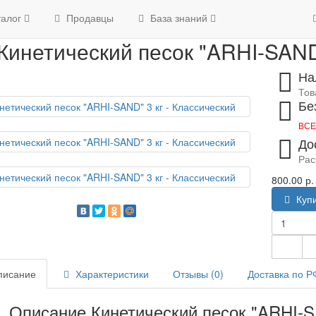
Главная
Кинетический песок "ARHI-SAND"
талог
Продавцы
База знаний
Кинетический песок "ARHI-SAND"
На
Тов
Бе
ВСЕ
До
Рас
800.00 р.
Куп
исание
Характеристики
Отзывы (0)
Доставка по Р
Описание Кинетический песок "ARHI-S