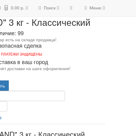
 3 кг - Классический
0.00 р.
Поиск
Меню
0
 3 кг - Классический
личие: 99
ар есть на складе продавца!
зопасная сделка
 ПЛАТЕЖИ ЗАЩИЩЕНЫ
ставка в ваш город
чёт доставки на шаге оформления!
ить
Ф
AND" 3 кг - Классический