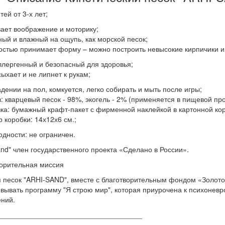
тей от 3-х лет;
вает воображение и моторику;
ный и влажный на ощупь, как морской песок;
костью принимает форму – можно построить невысокие кирпичики и
ллергенный и безопасный для здоровья;
сыхает и не липнет к рукам;
адении на пол, комкуется, легко собирать и мыть после игры;
в: кварцевый песок - 98%, экогель - 2% (применяется в пищевой п
вка: бумажный крафт-пакет с фирменной наклейкой в картонной кор
р коробки: 14х12х6 см.;
годности: не ограничен.
sand" член государственного проекта «Сделано в России».
орительная миссия
 песок "ARHI-SAND", вместе с благотворительным фондом «Золото
вывать программу "Я строю мир", которая приурочена к психоневр
ний.
____________________________________