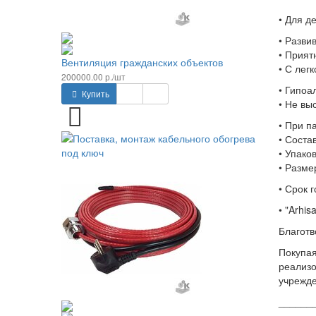
• Для де
• Разви
• Прият
Вентиляция гражданских объектов
• С лег
200000.00 р./шт
• Гипоа
Купить
• Не вы
• При п
• Соста
• Упако
• Разме
• Срок 
• "Arhi
Благотв
Покупая
реализо
учрежде
______