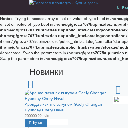
Ка
Notice
: Trying to access array offset on value of type bool in
/home/g/
offset on value of type bool in
/home/g/groza707/kupimzdes.ru/publi
/home/g/groza707/kupimzdes.ru/public_html/catalog/controller/
/home/g/groza707/kupimzdes.ru/public_html/catalog/controller/
/home/g/groza707/kupimzdes.ru/public_html/catalog/controller/startup/e
/home/g/groza707/kupimzdes.ru/public_html/system/storage/modif
deprecated. Swap the parameters in
/home/g/groza707/kupimzdes.r
Swap the parameters in
/home/g/groza707/kupimzdes.ru/public_ht
Новинки
Аренда лизинг с выкупом Geely Changan
Hyunday Chery Haval
200000.00 р./шт
Купить