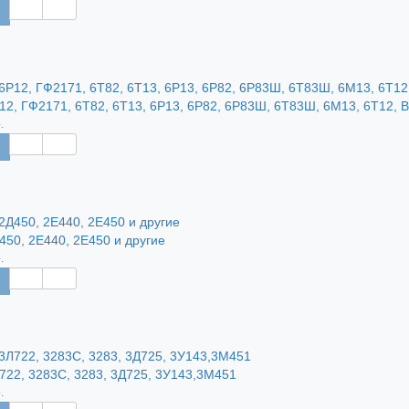
12, ГФ2171, 6Т82, 6Т13, 6Р13, 6Р82, 6Р83Ш, 6Т83Ш, 6М13, 6Т12, 
.
450, 2Е440, 2Е450 и другие
.
722, 3283С, 3283, 3Д725, 3У143,3М451
.