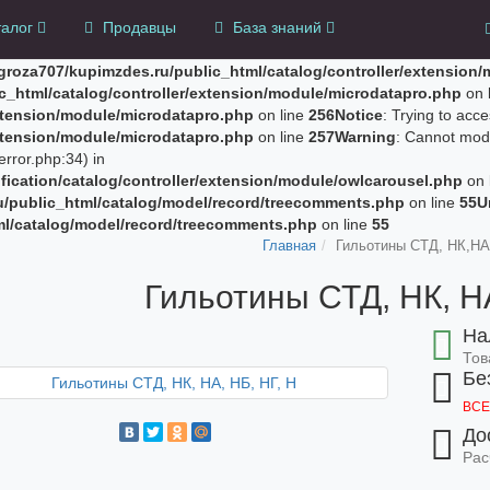
талог
Продавцы
База знаний
groza707/kupimzdes.ru/public_html/catalog/controller/extension
c_html/catalog/controller/extension/module/microdatapro.php
on 
extension/module/microdatapro.php
on line
256
Notice
: Trying to acce
extension/module/microdatapro.php
on line
257
Warning
: Cannot modi
rror.php:34) in
ication/catalog/controller/extension/module/owlcarousel.php
on 
u/public_html/catalog/model/record/treecomments.php
on line
55
U
ml/catalog/model/record/treecomments.php
on line
55
Главная
Гильотины СТД, НК,НА
Гильотины СТД, НК, НА
На
Тов
Бе
ВСЕ
До
Рас