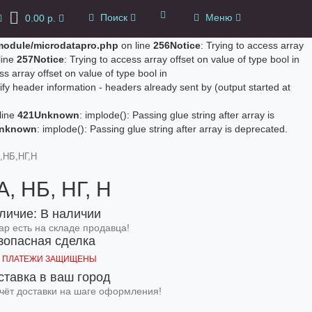
Поиск
Меню
0.00 р.
0
/module/microdatapro.php
on line
256
Notice
: Trying to access array
line
257
Notice
: Trying to access array offset on value of type bool in
ss array offset on value of type bool in
fy header information - headers already sent by (output started at
line
421
Unknown
: implode(): Passing glue string after array is
nknown
: implode(): Passing glue string after array is deprecated.
,НБ,НГ,Н
, НБ, НГ, Н
личие: В наличии
ар есть на складе продавца!
зопасная сделка
 ПЛАТЕЖИ ЗАЩИЩЕНЫ
ставка в ваш город
чёт доставки на шаге оформления!