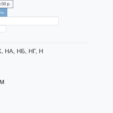
.00 р.
ить
, НА, НБ, НГ, Н
ем