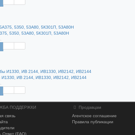
375, 5350, 53А80, 5К301П, 53А80Н
.
 И1330, ИВ 2144, ИВ1330, ИВ2142, ИВ2144
.
ЖБА ПОДДЕРЖКИ
Продавцам
я связь
Агентское соглашение
айта
Правила публикации
одители
- Ответ (FAQ)