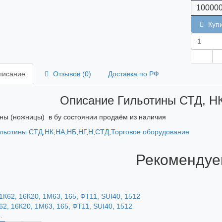
100000
Куп
исание
Отзывов (0)
Доставка по РФ
Описание Гильотины СТД, НК
ны (ножницы) в бу состоянии продаём из наличия
льотины СТД
,
НК
,
НА
,
НБ
,
НГ
,
Н
,
СТД
,
Торговое оборудование
Рекоменду
62, 16К20, 1М63, 165, ФТ11, SUI40, 1512
.