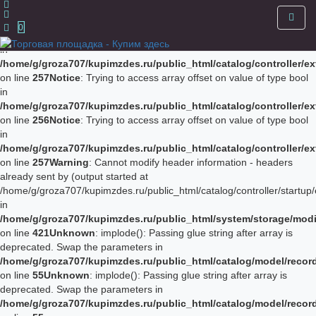
Notice
: Trying to access array offset on value of type bool in
/home/g/groza707/kupimzdes.ru/public_html/catalog/controller/
0
on line
256
Notice
: Trying to access array offset on value of type bool
in
/home/g/groza707/kupimzdes.ru/public_html/catalog/controller/
on line
257
Notice
: Trying to access array offset on value of type bool
in
/home/g/groza707/kupimzdes.ru/public_html/catalog/controller/
on line
256
Notice
: Trying to access array offset on value of type bool
in
/home/g/groza707/kupimzdes.ru/public_html/catalog/controller/
on line
257
Warning
: Cannot modify header information - headers
already sent by (output started at
/home/g/groza707/kupimzdes.ru/public_html/catalog/controller/startup/
in
/home/g/groza707/kupimzdes.ru/public_html/system/storage/modif
on line
421
Unknown
: implode(): Passing glue string after array is
deprecated. Swap the parameters in
/home/g/groza707/kupimzdes.ru/public_html/catalog/model/reco
on line
55
Unknown
: implode(): Passing glue string after array is
deprecated. Swap the parameters in
/home/g/groza707/kupimzdes.ru/public_html/catalog/model/reco