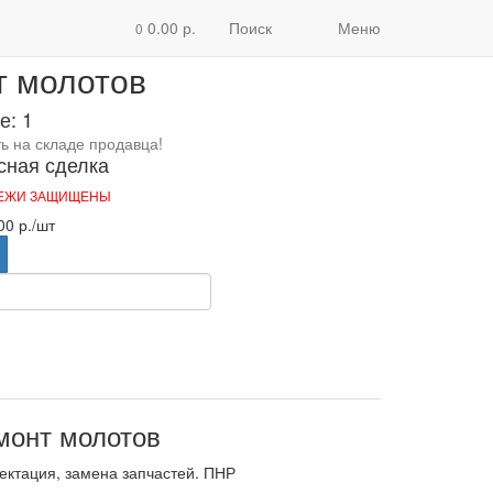
 молотов
0.00 р.
Поиск
Меню
0
т молотов
е: 1
ть на складе продавца!
сная сделка
ТЕЖИ ЗАЩИЩЕНЫ
00 р.
/шт
монт молотов
ектация, замена запчастей. ПНР