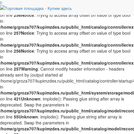
Notice
0
: Trying to access array offset on value of type bool in
/home/g/groza707/kupimzdes.ru/public_html/catalog/controller/
on line
256
Notice
: Trying to access array offset on value of type bool
in
/home/g/groza707/kupimzdes.ru/public_html/catalog/controller/
on line
257
Notice
: Trying to access array offset on value of type bool
in
/home/g/groza707/kupimzdes.ru/public_html/catalog/controller/
on line
256
Notice
: Trying to access array offset on value of type bool
in
/home/g/groza707/kupimzdes.ru/public_html/catalog/controller/
on line
257
Warning
: Cannot modify header information - headers
already sent by (output started at
/home/g/groza707/kupimzdes.ru/public_html/catalog/controller/startup/
in
/home/g/groza707/kupimzdes.ru/public_html/system/storage/modif
on line
421
Unknown
: implode(): Passing glue string after array is
deprecated. Swap the parameters in
/home/g/groza707/kupimzdes.ru/public_html/catalog/model/reco
on line
55
Unknown
: implode(): Passing glue string after array is
deprecated. Swap the parameters in
/home/g/groza707/kupimzdes.ru/public_html/catalog/model/reco