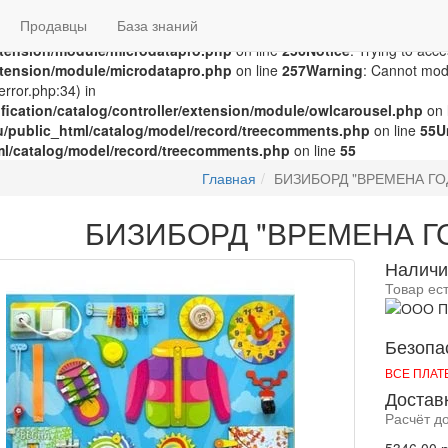
groza707/kupimzdes.ru/public_html/catalog/controller/extension
Продавцы
База знаний
c_html/catalog/controller/extension/module/microdatapro.php
on 
extension/module/microdatapro.php
on line
256
Notice
: Trying to acce
extension/module/microdatapro.php
on line
257
Warning
: Cannot modi
rror.php:34) in
ication/catalog/controller/extension/module/owlcarousel.php
on 
u/public_html/catalog/model/record/treecomments.php
on line
55
U
ml/catalog/model/record/treecomments.php
on line
55
Главная
БИЗИБОРД "ВРЕМЕНА ГОД
БИЗИБОРД "ВРЕМЕНА ГО
Наличи
Товар ес
Безопа
ВСЕ ПЛА
Достав
Расчёт д