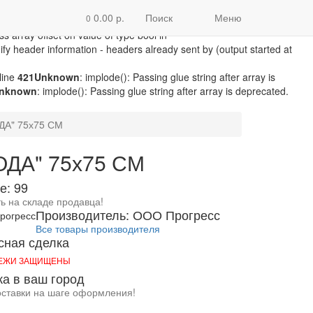
/module/microdatapro.php
on line
256
Notice
: Trying to access array
0.00 р.
Поиск
Меню
0
line
257
Notice
: Trying to access array offset on value of type bool in
ss array offset on value of type bool in
fy header information - headers already sent by (output started at
line
421
Unknown
: implode(): Passing glue string after array is
nknown
: implode(): Passing glue string after array is deprecated.
А" 75х75 СМ
ДА" 75х75 СМ
е: 99
ть на складе продавца!
Производитель: ООО Прогресс
Все товары производителя
сная сделка
ТЕЖИ ЗАЩИЩЕНЫ
ка в ваш город
оставки на шаге оформления!