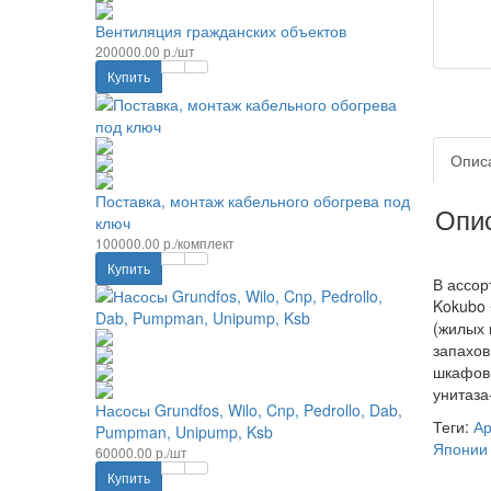
Вентиляция гражданских объектов
200000.00 р./шт
Купить
Опис
Поставка, монтаж кабельного обогрева под
Опис
ключ
100000.00 р./комплект
Купить
В ассор
Kokubo 
(жилых 
запахов
шкафов-
унитаза
Насосы Grundfos, Wilo, Cnp, Pedrollo, Dab,
Теги:
Ар
Pumpman, Unipump, Ksb
Японии
60000.00 р./шт
Купить