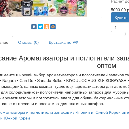
Расчёт д
5000.00 р
Купить
ание
Отзывы (0)
Доставка по РФ
ание Ароматизаторы и поглотители зап
оптом
тименте широкий выбор ароматизаторов и поглотителей запахов та
• Nagara • Can Do • Sanada Seiko • KIYOU JOCHUGIKU• KOBAYASHI
помещений, ванных комнат, туалетов)- ароматизаторы для автомо
 для холодильников- поглотители неприятных запахов для мусорных
 ароматизаторы и поглотители влаги для обуви- бактериальные сте
- саше от плесени и насекомых для платяных шкафов.
оматизаторы и поглотители запахов из Японии и Южной Кореи опт
 и Южной Кореи