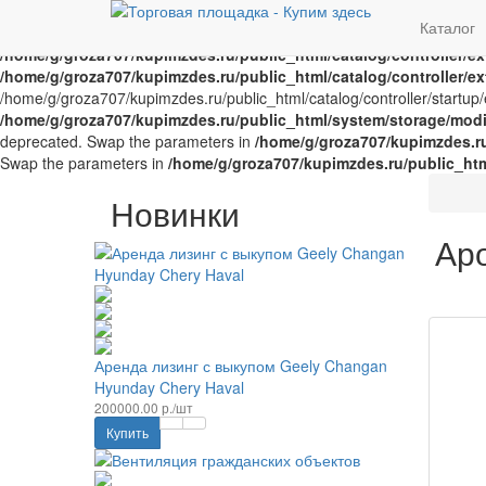
Notice
: Trying to access array offset on value of type bool in
/home/g/
Каталог
offset on value of type bool in
/home/g/groza707/kupimzdes.ru/publi
/home/g/groza707/kupimzdes.ru/public_html/catalog/controller/
/home/g/groza707/kupimzdes.ru/public_html/catalog/controller/
/home/g/groza707/kupimzdes.ru/public_html/catalog/controller/startup/e
/home/g/groza707/kupimzdes.ru/public_html/system/storage/modif
deprecated. Swap the parameters in
/home/g/groza707/kupimzdes.r
Swap the parameters in
/home/g/groza707/kupimzdes.ru/public_ht
Новинки
Ар
Аренда лизинг с выкупом Geely Changan
Hyunday Chery Haval
200000.00 р./шт
Купить