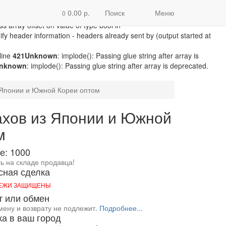
/module/microdatapro.php
on line
256
Notice
: Trying to access array
0.00 р.
Поиск
Меню
0
line
257
Notice
: Trying to access array offset on value of type bool in
ss array offset on value of type bool in
fy header information - headers already sent by (output started at
line
421
Unknown
: implode(): Passing glue string after array is
nknown
: implode(): Passing glue string after array is deprecated.
 Японии и Южной Кореи оптом
ахов из Японии и Южной
м
е: 1000
ть на складе продавца!
сная сделка
ТЕЖИ ЗАЩИЩЕНЫ
т или обмен
мену и возврату не подлежит.
Подробнее...
ка в ваш город