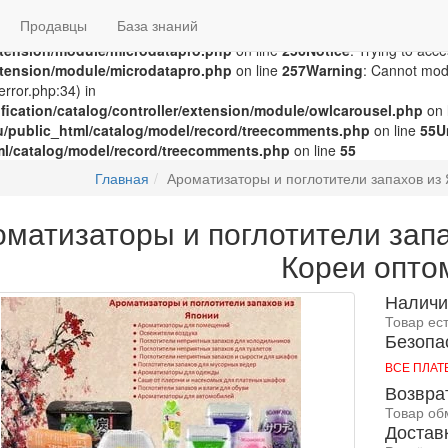
groza707/kupimzdes.ru/public_html/catalog/controller/extension
Продавцы
База знаний
c_html/catalog/controller/extension/module/microdatapro.php
on 
extension/module/microdatapro.php
on line
256
Notice
: Trying to acce
extension/module/microdatapro.php
on line
257
Warning
: Cannot modi
rror.php:34) in
ication/catalog/controller/extension/module/owlcarousel.php
on 
u/public_html/catalog/model/record/treecomments.php
on line
55
U
ml/catalog/model/record/treecomments.php
on line
55
Главная
Ароматизаторы и поглотители запахов из
оматизаторы и поглотители зап
Кореи опто
Наличи
Товар ес
Безопа
ВСЕ ПЛА
Возвра
Товар об
Достав