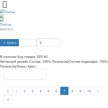
Платье
6000.00 р.
–
Купить
+
В наличии
Код товара:
523-42
Авторский дизайн.Состав: 100% ПолиэстерСостав подкладка: 100%
ПолиэстерТкань: Креп..
Показать еще
|<
<
2
3
4
5
6
7
8
9
10
>
>|